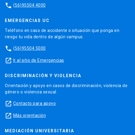
phone
(56)95504 4000
EMERGENCIAS UC
Teléfono en caso de accidente o situación que ponga en
riesgo tu vida dentro de algún campus.
phone
(56)95504 5000
launch
Ir al sitio de Emergencias
DISCRIMINACIÓN Y VIOLENCIA
Orientación y apoyo en casos de discriminación, violencia de
género o violencia sexual.
launch
Contacto para apoyo
launch
Más orientación
MEDIACIÓN UNIVERSITARIA