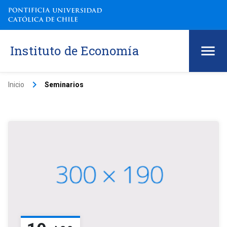
Instituto de Economía
keyboard_arrow_right
Inicio
Seminarios