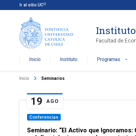
Ir al sitio UC
Institut
Facultad de Eco
Inicio
Instituto
Programas
arrow_drop_down
keyboard_arrow_right
Inicio
Seminarios
19
AGO
Conferencias
Seminario: “El Activo que Ignoramos: