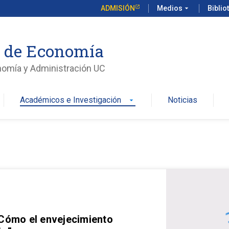
ADMISIÓN
Medios
arrow_drop_down
Biblio
o de Economía
nomía y Administración UC
Académicos e Investigación
Noticias
arrow_drop_down
 Cómo el envejecimiento