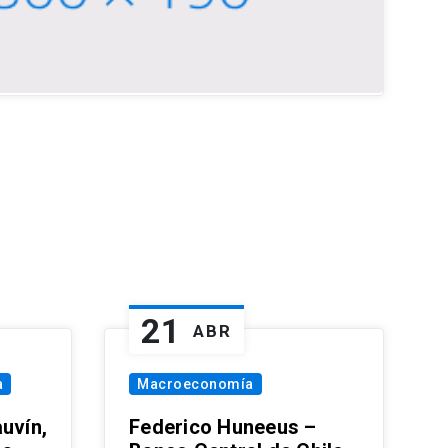
21
ABR
a
Macroeconomía
uvín,
Federico Huneeus –