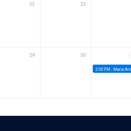
22
23
29
30
2:00 PM -
Maria Aristizabal-Ramirez, FED