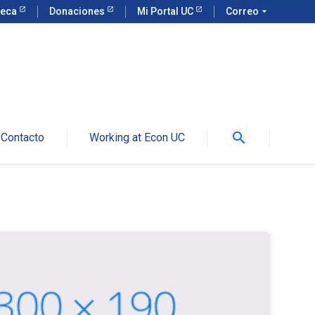
teca
Donaciones
Mi Portal UC
Correo
arrow_drop_down
search
Contacto
Working at Econ UC