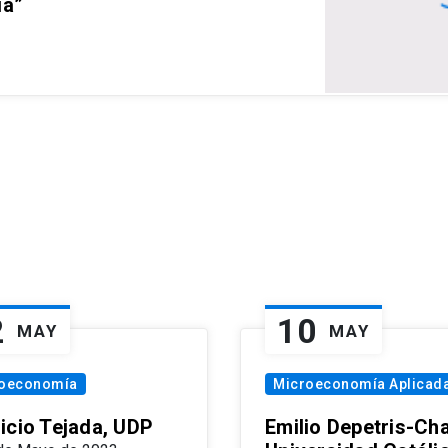
ia”
2
10
MAY
MAY
oeconomía
Microeconomía Aplicad
icio Tejada, UDP
Emilio Depetris-Cha