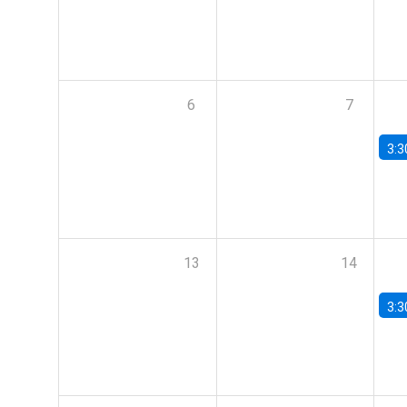
6
7
3:3
13
14
3:3