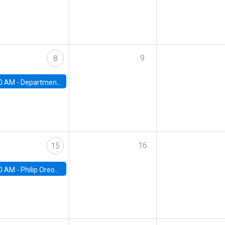
9
8
0 AM -
Department Seminar: James Robinson
16
15
0 AM -
Philip Oreopolous, University of Toronto