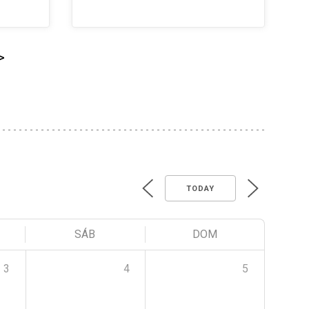
>
TODAY
SÁB
DOM
3
4
5