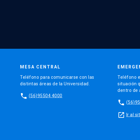
MESA CENTRAL
EMERGE
Teléfono para comunicarse con las
Teléfono e
distintas áreas de la Universidad.
situación 
dentro de
phone
(56)95504 4000
phone
(56)9
launch
Ir al 