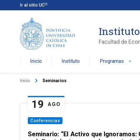
Ir al sitio UC
Institut
Facultad de Eco
Inicio
Instituto
Programas
arrow_drop_down
keyboard_arrow_right
Inicio
Seminarios
19
AGO
Conferencias
Seminario: “El Activo que Ignoramos: