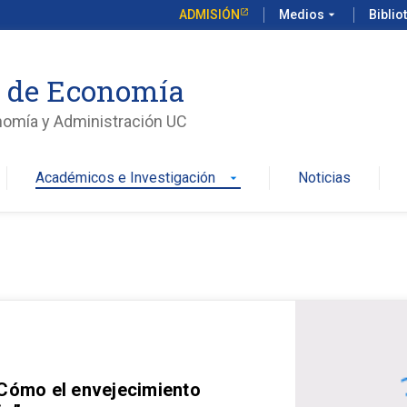
ADMISIÓN
Medios
arrow_drop_down
Biblio
o de Economía
nomía y Administración UC
Académicos e Investigación
Noticias
arrow_drop_down
 Cómo el envejecimiento