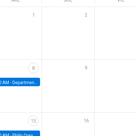
1
2
9
8
0 AM -
Department Seminar: James Robinson
16
15
0 AM -
Philip Oreopolous, University of Toronto