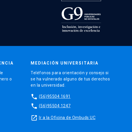
ENCIA
MEDIACIÓN UNIVERSITARIA
de
Teléfonos para orientación y consejo si
énero o
se ha vulnerado alguno de tus derechos
en la universidad.
phone
(56)95504 1691
phone
(56)95504 1247
launch
Ir a la Oficina de Ombuds UC