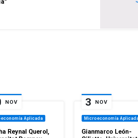
ia”
0
3
NOV
NOV
oeconomía Aplicada
Microeconomía Aplicad
ha Reynal Querol,
Gianmarco León-