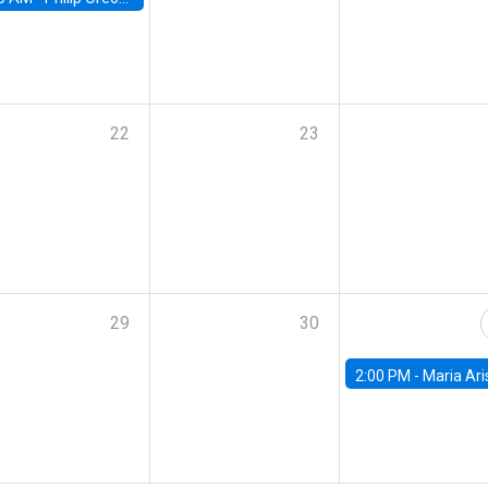
22
23
29
30
2:00 PM -
Maria Aristizabal-Ramirez, FED