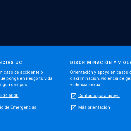
NCIAS UC
DISCRIMINACIÓN Y VIOL
n caso de accidente o
Orientación y apoyo en casos 
que ponga en riesgo tu vida
discriminación, violencia de g
 algún campus.
violencia sexual.
launch
5504 5000
Contacto para apoyo
launch
sitio de Emergencias
Más orientación