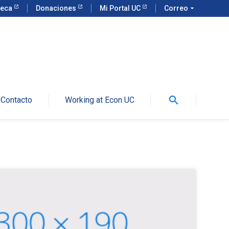
teca
Donaciones
Mi Portal UC
Correo
arrow_drop_down
search
Contacto
Working at Econ UC