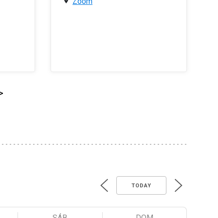
Zoom
>
TODAY
SÁB
DOM