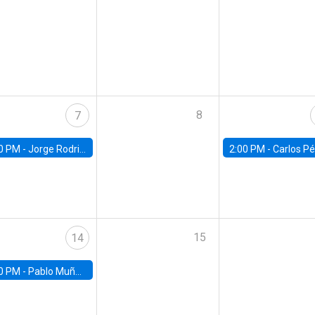
8
7
0 PM -
Jorge Rodriguez, Universidad de Los Andes
2:00 PM -
Carlos Pérez, Universidad Finis
15
14
0 PM -
Pablo Muñoz, Universidad de Chile