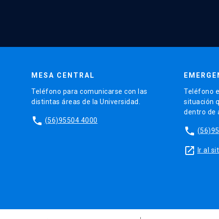
MESA CENTRAL
EMERGE
Teléfono para comunicarse con las
Teléfono e
distintas áreas de la Universidad.
situación 
dentro de
phone
(56)95504 4000
phone
(56)9
launch
Ir al 