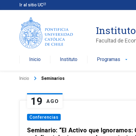
Ir al sitio UC
Institut
Facultad de Eco
Inicio
Instituto
Programas
arrow_drop_down
keyboard_arrow_right
Inicio
Seminarios
19
AGO
Conferencias
Seminario: “El Activo que Ignoramos: