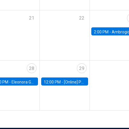
21
22
2:00 PM -
Ambrogio Cesa-Bianchi, Bank of Eng
28
29
0 PM -
Eleonora Guarnieri, Exeter University
12:00 PM -
[Online] Pablo Slutzky, University of Maryland