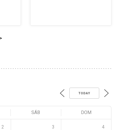
>
TODAY
SÁB
DOM
2
3
4