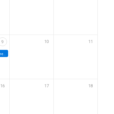
10
11
9
 Terrae
16
17
18