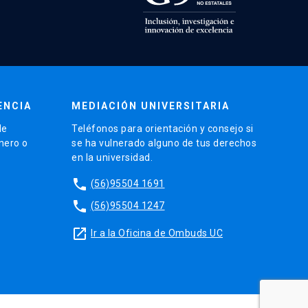
ENCIA
MEDIACIÓN UNIVERSITARIA
de
Teléfonos para orientación y consejo si
énero o
se ha vulnerado alguno de tus derechos
en la universidad.
phone
(56)95504 1691
phone
(56)95504 1247
launch
Ir a la Oficina de Ombuds UC