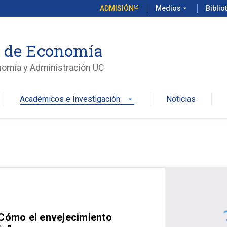
ADMISIÓN
Medios
arrow_drop_down
Biblio
o de Economía
nomía y Administración UC
Académicos e Investigación
Noticias
arrow_drop_down
 Cómo el envejecimiento