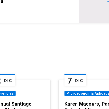
ia”
2
7
DIC
DIC
erencias
Microeconomía Aplicad
nnual Santiago
Karen Macours, Par