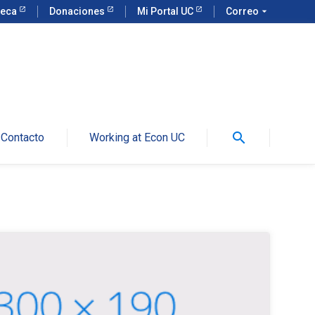
teca
Donaciones
Mi Portal UC
Correo
arrow_drop_down
search
Contacto
Working at Econ UC