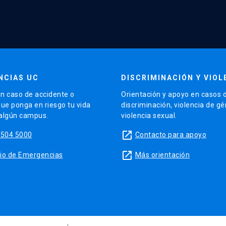
NCIAS UC
DISCRIMINACIÓN Y VIOL
n caso de accidente o
Orientación y apoyo en casos 
que ponga en riesgo tu vida
discriminación, violencia de g
 algún campus.
violencia sexual.
launch
5504 5000
Contacto para apoyo
launch
sitio de Emergencias
Más orientación