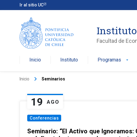
Ir al sitio UC
Institut
Facultad de Eco
Inicio
Instituto
Programas
arrow_drop_down
keyboard_arrow_right
Inicio
Seminarios
19
AGO
Conferencias
Seminario: “El Activo que Ignoramos: