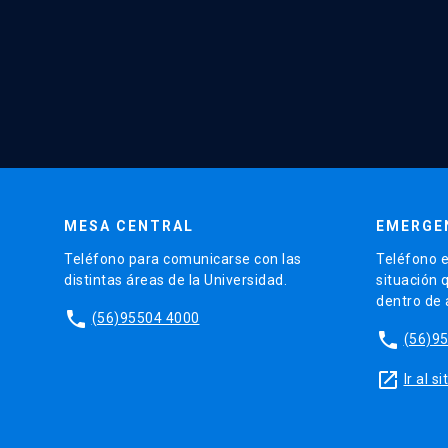
MESA CENTRAL
EMERGE
Teléfono para comunicarse con las
Teléfono e
distintas áreas de la Universidad.
situación 
dentro de
phone
(56)95504 4000
phone
(56)9
launch
Ir al 