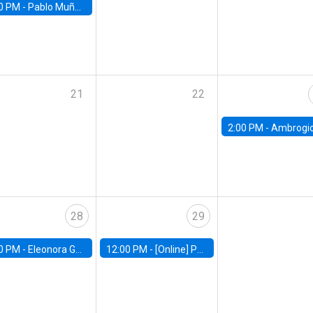
0 PM -
Pablo Muñoz, Universidad de Chile
21
22
2:00 PM -
Ambrogio Cesa-Bianchi, Bank of Eng
28
29
0 PM -
Eleonora Guarnieri, Exeter University
12:00 PM -
[Online] Pablo Slutzky, University of Maryland