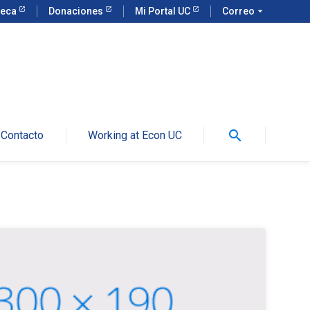
teca
Donaciones
Mi Portal UC
Correo
arrow_drop_down
search
Contacto
Working at Econ UC