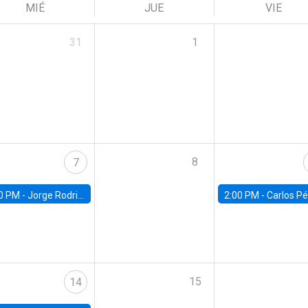
MIÉ
JUE
VIE
31
1
8
7
0 PM -
Jorge Rodriguez, Universidad de Los Andes
2:00 PM -
Carlos Pérez, Universidad Finis
15
14