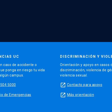
NCIAS UC
DISCRIMINACIÓN Y VIOL
n caso de accidente o
Orientación y apoyo en casos 
que ponga en riesgo tu vida
discriminación, violencia de g
 algún campus.
violencia sexual.
launch
5504 5000
Contacto para apoyo
launch
sitio de Emergencias
Más orientación