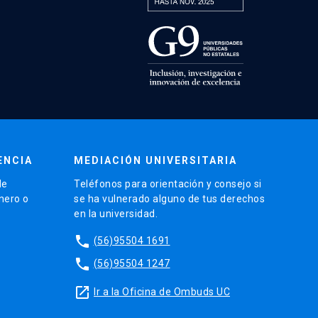
ENCIA
MEDIACIÓN UNIVERSITARIA
de
Teléfonos para orientación y consejo si
énero o
se ha vulnerado alguno de tus derechos
en la universidad.
phone
(56)95504 1691
phone
(56)95504 1247
launch
Ir a la Oficina de Ombuds UC