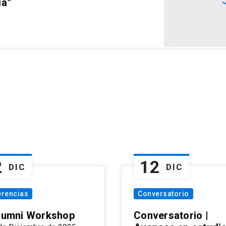
ia”
2
12
DIC
DIC
erencias
Conversatorio
Alumni Workshop
Conversatorio |