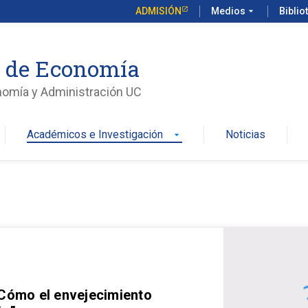
ADMISIÓN
Medios
arrow_drop_down
Biblio
o de Economía
nomía y Administración UC
Académicos e Investigación
Noticias
arrow_drop_down
 Cómo el envejecimiento