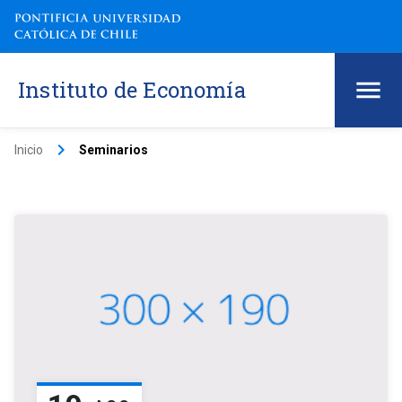
Instituto de Economía
keyboard_arrow_right
Inicio
Seminarios