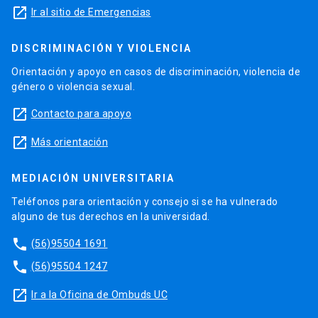
launch
Ir al sitio de Emergencias
DISCRIMINACIÓN Y VIOLENCIA
Orientación y apoyo en casos de discriminación, violencia de
género o violencia sexual.
launch
Contacto para apoyo
launch
Más orientación
MEDIACIÓN UNIVERSITARIA
Teléfonos para orientación y consejo si se ha vulnerado
alguno de tus derechos en la universidad.
phone
(56)95504 1691
phone
(56)95504 1247
launch
Ir a la Oficina de Ombuds UC