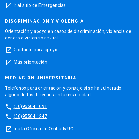
launch
Ir al sitio de Emergencias
DISCRIMINACIÓN Y VIOLENCIA
Orientación y apoyo en casos de discriminación, violencia de
género o violencia sexual.
launch
Contacto para apoyo
launch
Más orientación
MEDIACIÓN UNIVERSITARIA
Teléfonos para orientación y consejo si se ha vulnerado
alguno de tus derechos en la universidad.
phone
(56)95504 1691
phone
(56)95504 1247
launch
Ir a la Oficina de Ombuds UC