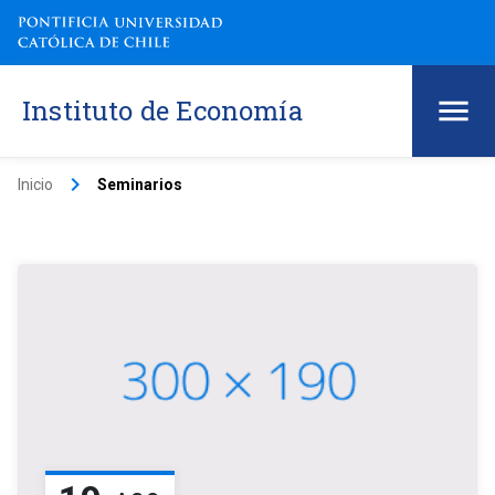
Instituto de Economía
keyboard_arrow_right
Inicio
Seminarios