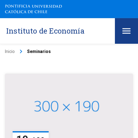
Instituto de Economía
keyboard_arrow_right
Inicio
Seminarios