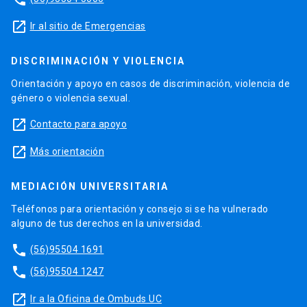
launch
Ir al sitio de Emergencias
DISCRIMINACIÓN Y VIOLENCIA
Orientación y apoyo en casos de discriminación, violencia de
género o violencia sexual.
launch
Contacto para apoyo
launch
Más orientación
MEDIACIÓN UNIVERSITARIA
Teléfonos para orientación y consejo si se ha vulnerado
alguno de tus derechos en la universidad.
phone
(56)95504 1691
phone
(56)95504 1247
launch
Ir a la Oficina de Ombuds UC