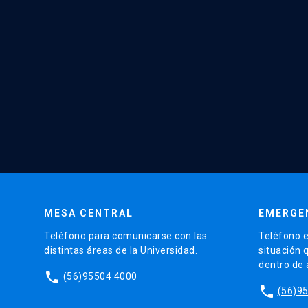
MESA CENTRAL
EMERGE
Teléfono para comunicarse con las
Teléfono e
distintas áreas de la Universidad.
situación 
dentro de
phone
(56)95504 4000
phone
(56)9