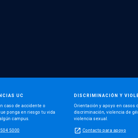
NCIAS UC
DISCRIMINACIÓN Y VIOL
n caso de accidente o
Orientación y apoyo en casos 
que ponga en riesgo tu vida
discriminación, violencia de g
 algún campus.
violencia sexual.
launch
5504 5000
Contacto para apoyo