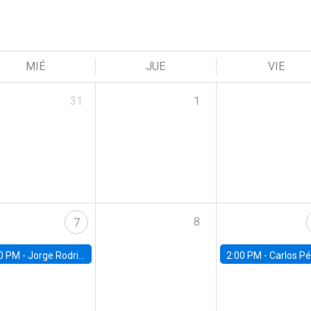
MIÉ
JUE
VIE
31
1
8
7
0 PM -
Jorge Rodriguez, Universidad de Los Andes
2:00 PM -
Carlos Pérez, Universidad Finis