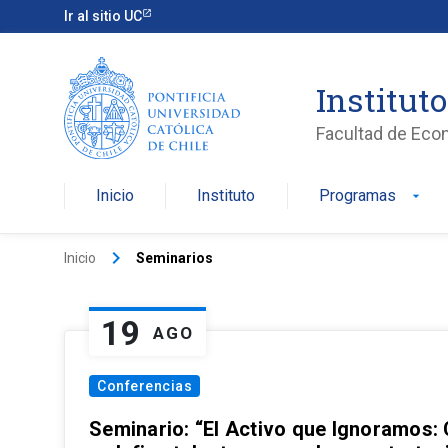
Ir al sitio UC
Institut
Facultad de Eco
Inicio
Instituto
Programas
arrow_drop_down
keyboard_arrow_right
Inicio
Seminarios
19
AGO
Conferencias
Seminario: “El Activo que Ignoramos: