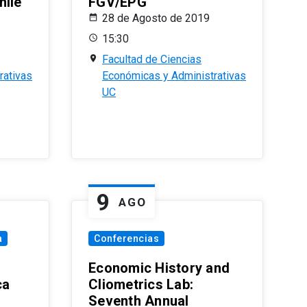
hile
FGV/EPG
28 de Agosto de 2019
15:30
Facultad de Ciencias
rativas
Económicas y Administrativas
UC
9
AGO
a
Conferencias
Economic History and
ca
Cliometrics Lab:
Seventh Annual