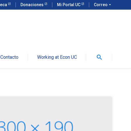
teca
Donaciones
Mi Portal UC
Correo
arrow_drop_down
search
Contacto
Working at Econ UC