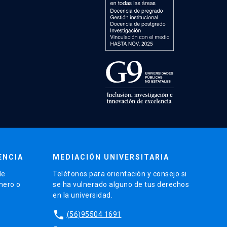
ENCIA
MEDIACIÓN UNIVERSITARIA
de
Teléfonos para orientación y consejo si
énero o
se ha vulnerado alguno de tus derechos
en la universidad.
phone
(56)95504 1691