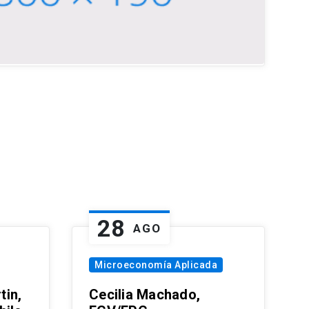
28
AGO
Microeconomía Aplicada
tin,
Cecilia Machado,