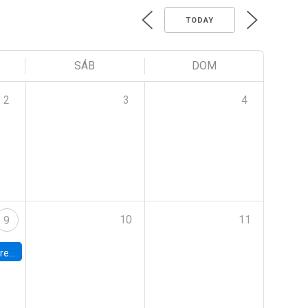
TODAY
SÁB
DOM
2
3
4
10
11
9
 Terrae