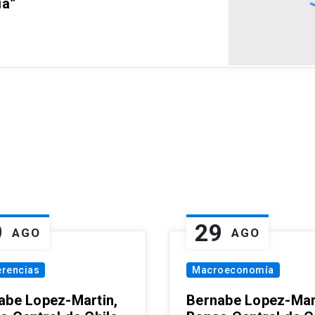
ia”
9
29
AGO
AGO
erencias
Macroeconomía
abe Lopez-Martin,
Bernabe Lopez-Mar