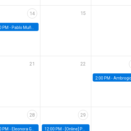
15
14
0 PM -
Pablo Muñoz, Universidad de Chile
21
22
2:00 PM -
Ambrogio Cesa-Bianchi, Bank of Eng
28
29
0 PM -
Eleonora Guarnieri, Exeter University
12:00 PM -
[Online] Pablo Slutzky, University of Maryland