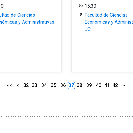
30
15:30
ultad de Ciencias
Facultad de Ciencias
nómicas y Administrativas
Económicas y Administ
UC
<<
<
32
33
34
35
36
37
38
39
40
41
42
>