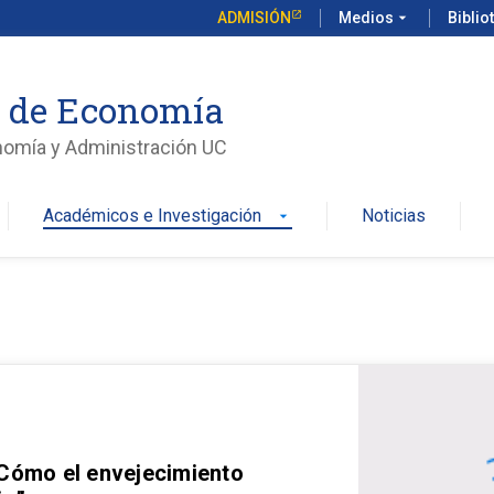
ADMISIÓN
Medios
arrow_drop_down
Biblio
o de Economía
nomía y Administración UC
Académicos e Investigación
Noticias
arrow_drop_down
 Cómo el envejecimiento