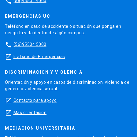
phone
(56)95504 4000
EMERGENCIAS UC
Teléfono en caso de accidente o situación que ponga en
riesgo tu vida dentro de algún campus.
phone
(56)95504 5000
launch
Ir al sitio de Emergencias
DISCRIMINACIÓN Y VIOLENCIA
Orientación y apoyo en casos de discriminación, violencia de
género o violencia sexual.
launch
Contacto para apoyo
launch
Más orientación
MEDIACIÓN UNIVERSITARIA