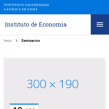
Instituto de Economía
keyboard_arrow_right
Inicio
Seminarios