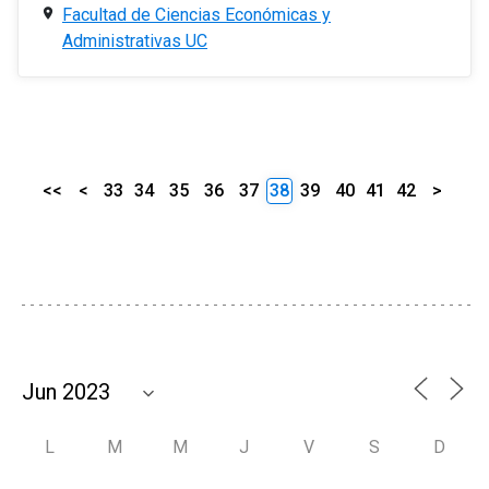
Facultad de Ciencias Económicas y
Administrativas UC
<<
<
33
34
35
36
37
38
39
40
41
42
>
L
M
M
J
V
S
D