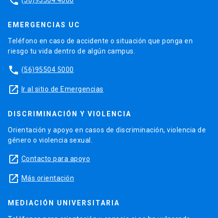
phone
EMERGENCIAS UC
Teléfono en caso de accidente o situación que ponga en
riesgo tu vida dentro de algún campus.
phone
(56)95504 5000
launch
Ir al sitio de Emergencias
DISCRIMINACIÓN Y VIOLENCIA
Orientación y apoyo en casos de discriminación, violencia de
género o violencia sexual.
launch
Contacto para apoyo
launch
Más orientación
MEDIACIÓN UNIVERSITARIA