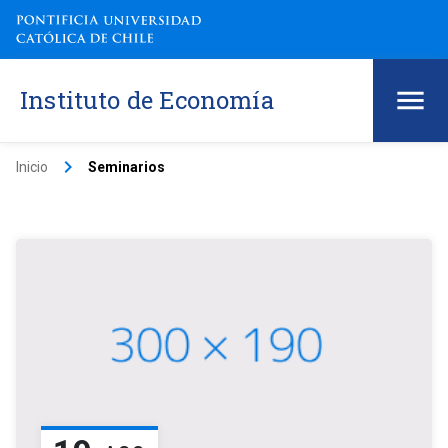
Instituto de Economía
keyboard_arrow_right
Inicio
Seminarios