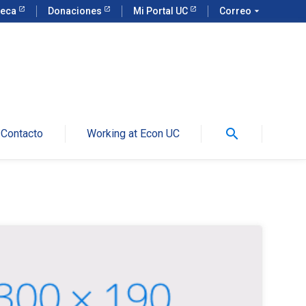
teca
Donaciones
Mi Portal UC
Correo
arrow_drop_down
search
Contacto
Working at Econ UC