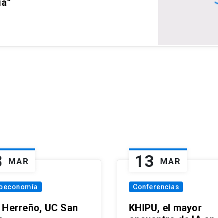
ia”
8
13
MAR
MAR
oeconomía
Conferencias
 Herreño, UC San
KHIPU, el mayor