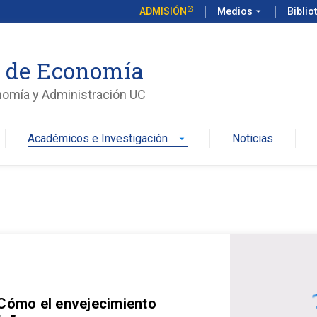
ADMISIÓN
Medios
arrow_drop_down
Biblio
o de Economía
nomía y Administración UC
Académicos e Investigación
Noticias
arrow_drop_down
 Cómo el envejecimiento