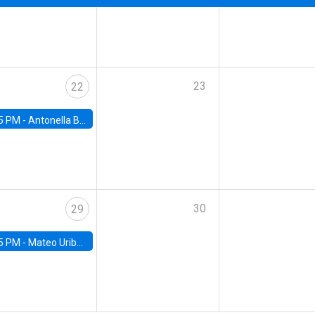
23
22
5 PM -
Antonella Bancalari, Institute for Fiscal Studies (IFS) and Research Associate at University College London (UCL)
30
29
5 PM -
Mateo Uribe-Castro, Universidad de los Andes (Colombia)