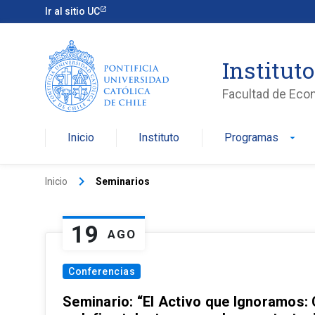
Ir al sitio UC
Institut
Facultad de Eco
Inicio
Instituto
Programas
arrow_drop_down
keyboard_arrow_right
Inicio
Seminarios
19
AGO
Conferencias
Seminario: “El Activo que Ignoramos: