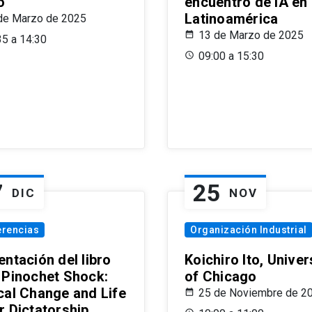
o
encuentro de IA en
Latinoamérica
de Marzo de 2025
13 de Marzo de 2025
35 a 14:30
09:00 a 15:30
7
25
DIC
NOV
erencias
Organización Industrial
ntación del libro
Koichiro Ito, Univer
 Pinochet Shock:
of Chicago
cal Change and Life
25 de Noviembre de 2
r Dictatorship