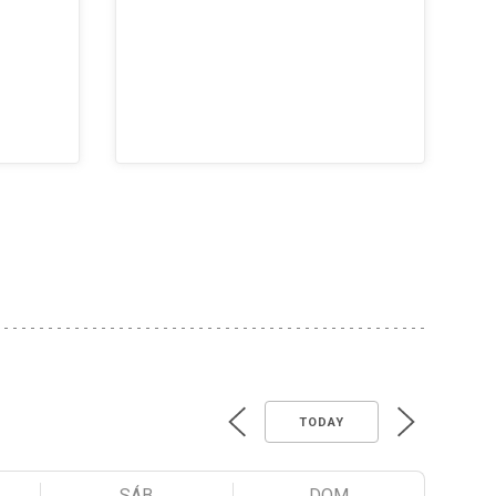
TODAY
SÁB
DOM