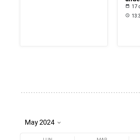
17 
13:
LUN
MAR