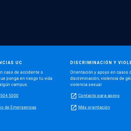
NCIAS UC
DISCRIMINACIÓN Y VIOL
n caso de accidente o
Orientación y apoyo en casos 
que ponga en riesgo tu vida
discriminación, violencia de g
 algún campus.
violencia sexual.
launch
5504 5000
Contacto para apoyo
launch
sitio de Emergencias
Más orientación