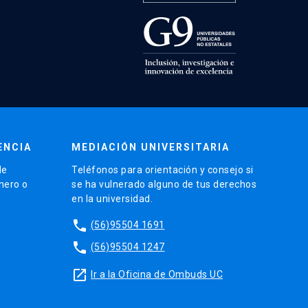
ENCIA
MEDIACIÓN UNIVERSITARIA
de
Teléfonos para orientación y consejo si
énero o
se ha vulnerado alguno de tus derechos
en la universidad.
phone
(56)95504 1691
phone
(56)95504 1247
launch
Ir a la Oficina de Ombuds UC