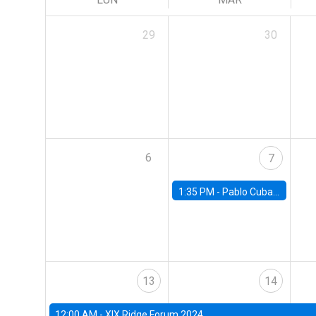
29
30
6
7
1:35 PM -
Pablo Cuba, FED Board
13
14
12:00 AM -
XIX Ridge Forum 2024