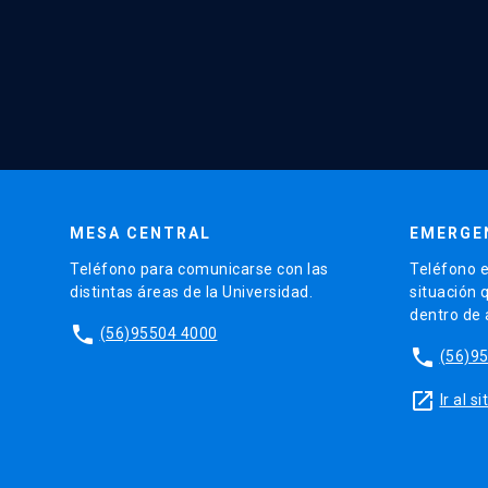
MESA CENTRAL
EMERGE
Teléfono para comunicarse con las
Teléfono e
distintas áreas de la Universidad.
situación 
dentro de
phone
(56)95504 4000
phone
(56)9
launch
Ir al 