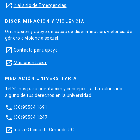
launch
Ir al sitio de Emergencias
DISCRIMINACIÓN Y VIOLENCIA
Orientación y apoyo en casos de discriminación, violencia de
género o violencia sexual.
launch
Contacto para apoyo
launch
Más orientación
MEDIACIÓN UNIVERSITARIA
Teléfonos para orientación y consejo si se ha vulnerado
alguno de tus derechos en la universidad.
phone
(56)95504 1691
phone
(56)95504 1247
launch
Ir a la Oficina de Ombuds UC