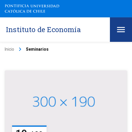
Instituto de Economía
keyboard_arrow_right
Inicio
Seminarios