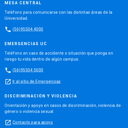
MESA CENTRAL
Teléfono para comunicarse con las distintas áreas de la
Universidad.
phone
(56)95504 4000
EMERGENCIAS UC
Teléfono en caso de accidente o situación que ponga en
riesgo tu vida dentro de algún campus.
phone
(56)95504 5000
launch
Ir al sitio de Emergencias
DISCRIMINACIÓN Y VIOLENCIA
Orientación y apoyo en casos de discriminación, violencia de
género o violencia sexual.
launch
Contacto para apoyo