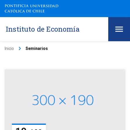
Instituto de Economía
keyboard_arrow_right
Inicio
Seminarios