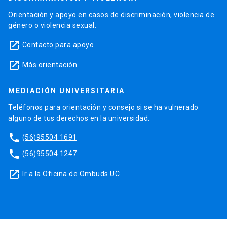
Orientación y apoyo en casos de discriminación, violencia de
género o violencia sexual.
launch
Contacto para apoyo
launch
Más orientación
MEDIACIÓN UNIVERSITARIA
Teléfonos para orientación y consejo si se ha vulnerado
alguno de tus derechos en la universidad.
phone
(56)95504 1691
phone
(56)95504 1247
launch
Ir a la Oficina de Ombuds UC