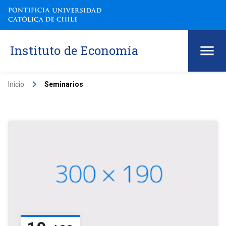
Instituto de Economía
keyboard_arrow_right
Inicio
Seminarios