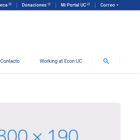
teca
Donaciones
Mi Portal UC
Correo
arrow_drop_down
search
Contacto
Working at Econ UC