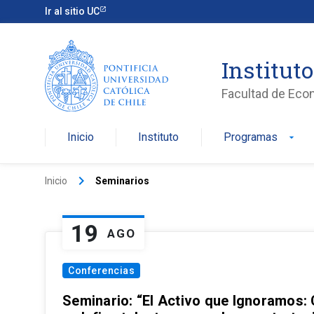
Ir al sitio UC
Institut
Facultad de Eco
Inicio
Instituto
Programas
arrow_drop_down
keyboard_arrow_right
Inicio
Seminarios
19
AGO
Conferencias
Seminario: “El Activo que Ignoramos: