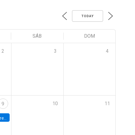
TODAY
SÁB
DOM
2
3
4
10
11
9
 Terrae