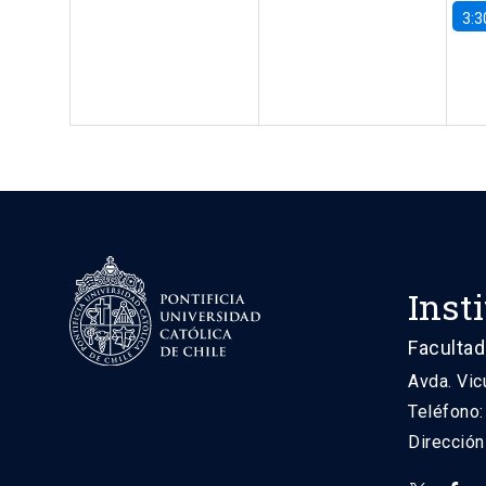
3:3
Inst
Facultad
Avda. Vic
Teléfono
Direcció