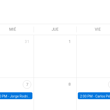
MIÉ
JUE
VIE
31
1
8
7
0 PM -
Jorge Rodriguez, Universidad de Los Andes
2:00 PM -
Carlos Pérez, Universidad Finis