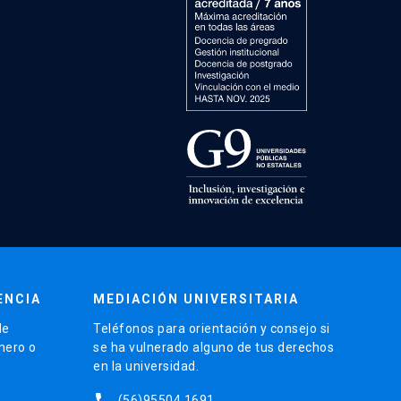
ENCIA
MEDIACIÓN UNIVERSITARIA
de
Teléfonos para orientación y consejo si
énero o
se ha vulnerado alguno de tus derechos
en la universidad.
phone
(56)95504 1691