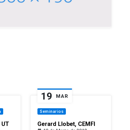
19
MAR
a
Seminarios
 UT
Gerard Llobet, CEMFI