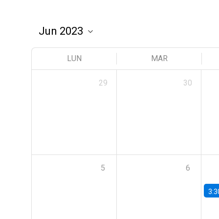
LUN
MAR
29
30
5
6
3:3