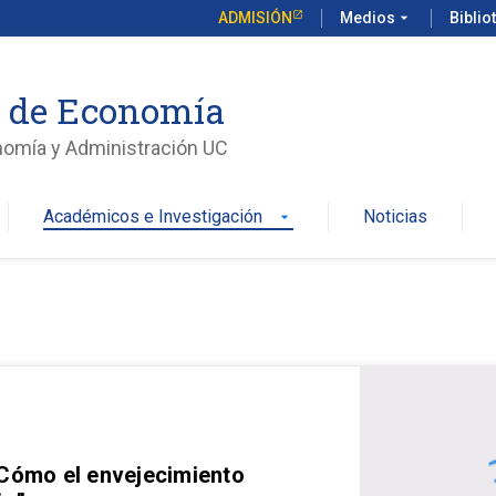
ADMISIÓN
Medios
arrow_drop_down
Biblio
o de Economía
nomía y Administración UC
Académicos e Investigación
Noticias
arrow_drop_down
 Cómo el envejecimiento