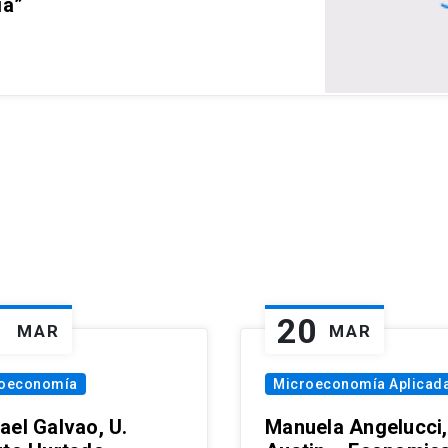
ia”
1
20
MAR
MAR
oeconomía
Microeconomía Aplicad
ael Galvao, U.
Manuela Angelucci,