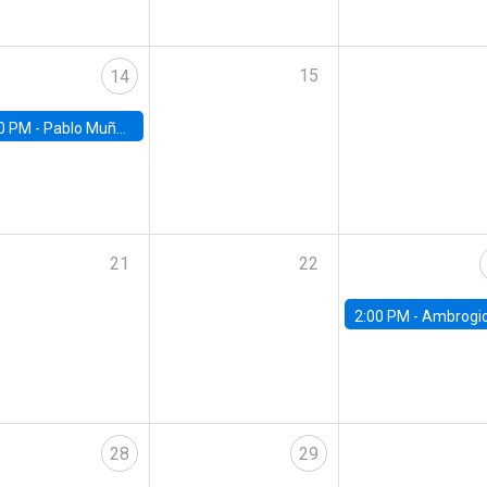
15
14
0 PM -
Pablo Muñoz, Universidad de Chile
21
22
2:00 PM -
Ambrogio Cesa-Bianchi, Bank of Eng
28
29