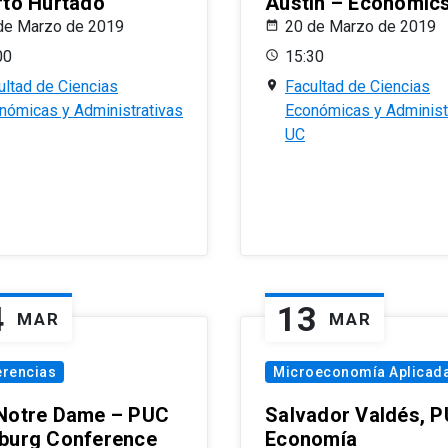
rto Hurtado
Austin – Economic
de Marzo de 2019
20 de Marzo de 2019
00
15:30
ultad de Ciencias
Facultad de Ciencias
nómicas y Administrativas
Económicas y Administ
UC
4
13
MAR
MAR
erencias
Microeconomía Aplicad
Notre Dame – PUC
Salvador Valdés, 
burg Conference
Economía