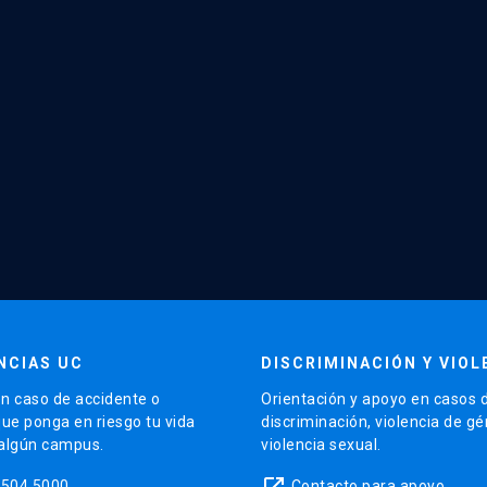
NCIAS UC
DISCRIMINACIÓN Y VIOL
n caso de accidente o
Orientación y apoyo en casos 
que ponga en riesgo tu vida
discriminación, violencia de g
 algún campus.
violencia sexual.
launch
5504 5000
Contacto para apoyo