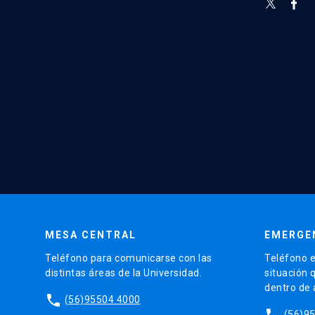
MESA CENTRAL
EMERGE
Teléfono para comunicarse con las
Teléfono e
distintas áreas de la Universidad.
situación 
dentro de
phone
(56)95504 4000
phone
(56)9