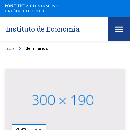
Instituto de Economía
keyboard_arrow_right
Inicio
Seminarios