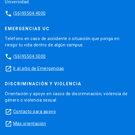
Universidad.
phone
(56)95504 4000
EMERGENCIAS UC
Teléfono en caso de accidente o situación que ponga en
riesgo tu vida dentro de algún campus.
phone
(56)95504 5000
launch
Ir al sitio de Emergencias
DISCRIMINACIÓN Y VIOLENCIA
Orientación y apoyo en casos de discriminación, violencia de
género o violencia sexual.
launch
Contacto para apoyo
launch
Más orientación