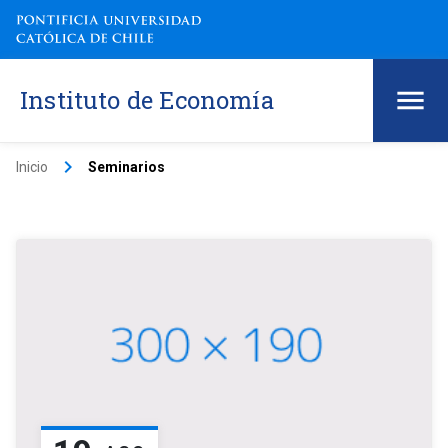
Instituto de Economía
keyboard_arrow_right
Inicio
Seminarios