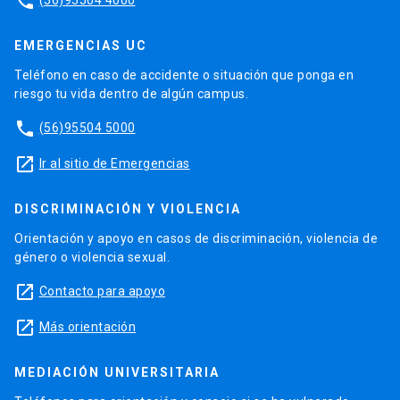
phone
EMERGENCIAS UC
Teléfono en caso de accidente o situación que ponga en
riesgo tu vida dentro de algún campus.
phone
(56)95504 5000
launch
Ir al sitio de Emergencias
DISCRIMINACIÓN Y VIOLENCIA
Orientación y apoyo en casos de discriminación, violencia de
género o violencia sexual.
launch
Contacto para apoyo
launch
Más orientación
MEDIACIÓN UNIVERSITARIA