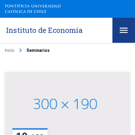
Instituto de Economía
keyboard_arrow_right
Inicio
Seminarios