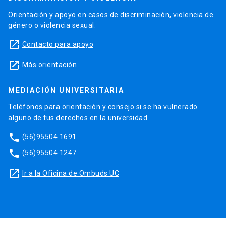
Orientación y apoyo en casos de discriminación, violencia de
género o violencia sexual.
launch
Contacto para apoyo
launch
Más orientación
MEDIACIÓN UNIVERSITARIA
Teléfonos para orientación y consejo si se ha vulnerado
alguno de tus derechos en la universidad.
phone
(56)95504 1691
phone
(56)95504 1247
launch
Ir a la Oficina de Ombuds UC