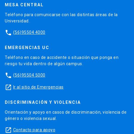
MESA CENTRAL
Teléfono para comunicarse con las distintas áreas de la
Universidad.
phone
(56)95504 4000
EMERGENCIAS UC
Teléfono en caso de accidente o situación que ponga en
riesgo tu vida dentro de algún campus.
phone
(56)95504 5000
launch
Ir al sitio de Emergencias
DISCRIMINACIÓN Y VIOLENCIA
Orientación y apoyo en casos de discriminación, violencia de
género o violencia sexual.
launch
Contacto para apoyo