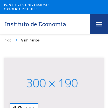
Instituto de Economía
keyboard_arrow_right
Inicio
Seminarios