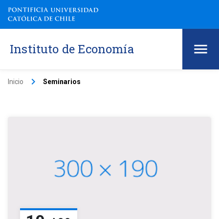
Instituto de Economía
keyboard_arrow_right
Inicio
Seminarios