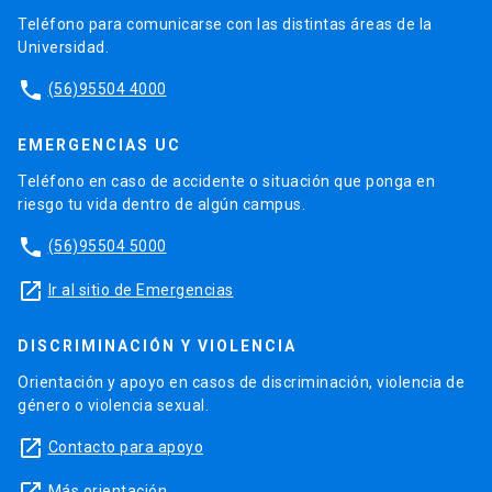
Teléfono para comunicarse con las distintas áreas de la
Universidad.
phone
(56)95504 4000
EMERGENCIAS UC
Teléfono en caso de accidente o situación que ponga en
riesgo tu vida dentro de algún campus.
phone
(56)95504 5000
launch
Ir al sitio de Emergencias
DISCRIMINACIÓN Y VIOLENCIA
Orientación y apoyo en casos de discriminación, violencia de
género o violencia sexual.
launch
Contacto para apoyo
Más orientación