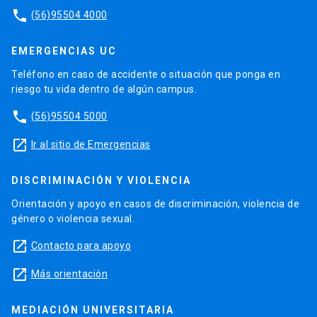
phone
(56)95504 4000
EMERGENCIAS UC
Teléfono en caso de accidente o situación que ponga en
riesgo tu vida dentro de algún campus.
phone
(56)95504 5000
launch
Ir al sitio de Emergencias
DISCRIMINACIÓN Y VIOLENCIA
Orientación y apoyo en casos de discriminación, violencia de
género o violencia sexual.
launch
Contacto para apoyo
launch
Más orientación
MEDIACIÓN UNIVERSITARIA