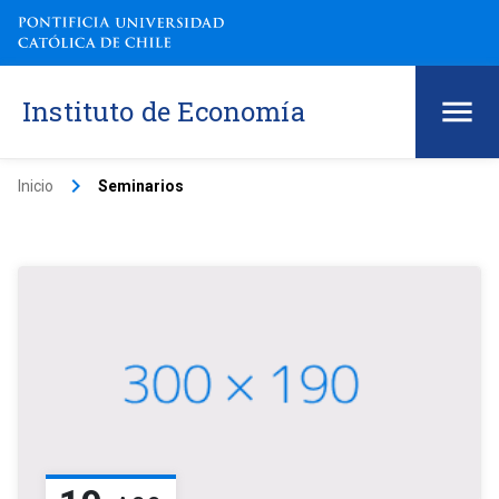
Instituto de Economía
keyboard_arrow_right
Inicio
Seminarios