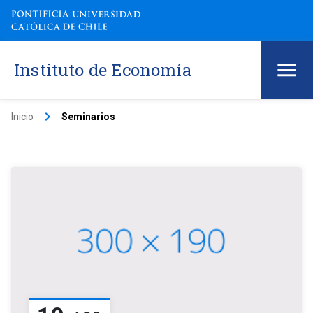
Instituto de Economía
keyboard_arrow_right
Inicio
Seminarios