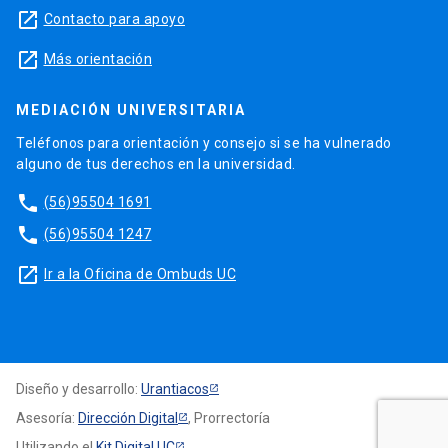
launch
Contacto para apoyo
launch
Más orientación
MEDIACIÓN UNIVERSITARIA
Teléfonos para orientación y consejo si se ha vulnerado
alguno de tus derechos en la universidad.
phone
(56)95504 1691
phone
(56)95504 1247
launch
Ir a la Oficina de Ombuds UC
Diseño y desarrollo:
Urantiacos
Asesoría:
Dirección Digital
, Prorrectoría
Utilizando el
Kit Digital UC