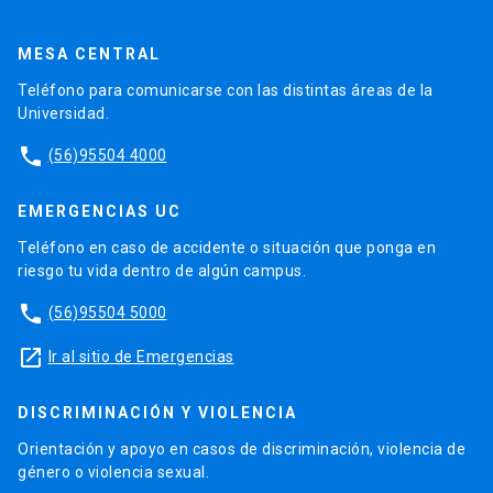
MESA CENTRAL
Teléfono para comunicarse con las distintas áreas de la
Universidad.
phone
(56)95504 4000
EMERGENCIAS UC
Teléfono en caso de accidente o situación que ponga en
riesgo tu vida dentro de algún campus.
phone
(56)95504 5000
launch
Ir al sitio de Emergencias
DISCRIMINACIÓN Y VIOLENCIA
Orientación y apoyo en casos de discriminación, violencia de
género o violencia sexual.