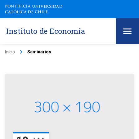
Instituto de Economía
keyboard_arrow_right
Inicio
Seminarios