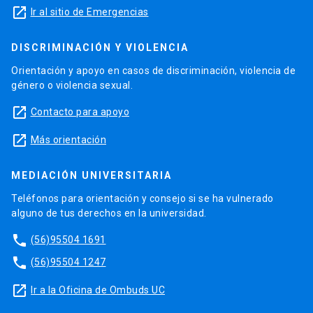
launch
Ir al sitio de Emergencias
DISCRIMINACIÓN Y VIOLENCIA
Orientación y apoyo en casos de discriminación, violencia de
género o violencia sexual.
launch
Contacto para apoyo
launch
Más orientación
MEDIACIÓN UNIVERSITARIA
Teléfonos para orientación y consejo si se ha vulnerado
alguno de tus derechos en la universidad.
phone
(56)95504 1691
phone
(56)95504 1247
launch
Ir a la Oficina de Ombuds UC