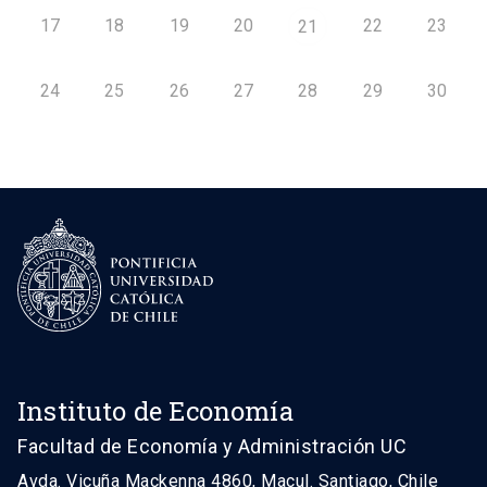
17
18
19
20
22
23
21
24
25
26
27
28
29
30
Instituto de Economía
Facultad de Economía y Administración UC
Avda. Vicuña Mackenna 4860, Macul. Santiago, Chile