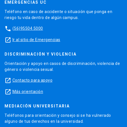
EMERGENCIAS UC
Teléfono en caso de accidente o situación que ponga en
riesgo tu vida dentro de algún campus.
phone
(56)95504 5000
launch
Ir al sitio de Emergencias
DISCRIMINACIÓN Y VIOLENCIA
Orientación y apoyo en casos de discriminación, violencia de
género o violencia sexual.
launch
Contacto para apoyo
launch
Más orientación
MEDIACIÓN UNIVERSITARIA
Teléfonos para orientación y consejo si se ha vulnerado
alguno de tus derechos en la universidad.