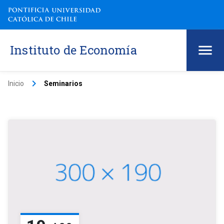
Instituto de Economía
keyboard_arrow_right
Inicio
Seminarios