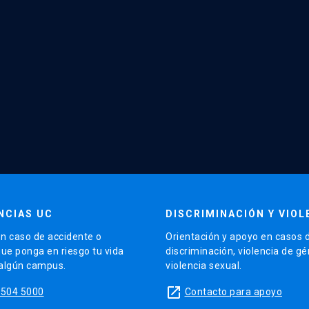
NCIAS UC
DISCRIMINACIÓN Y VIOL
n caso de accidente o
Orientación y apoyo en casos 
que ponga en riesgo tu vida
discriminación, violencia de g
 algún campus.
violencia sexual.
launch
5504 5000
Contacto para apoyo