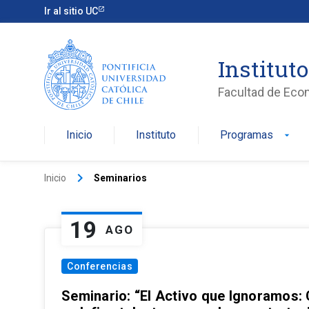
Ir al sitio UC
Institut
Facultad de Eco
Inicio
Instituto
Programas
arrow_drop_down
keyboard_arrow_right
Inicio
Seminarios
19
AGO
Conferencias
Seminario: “El Activo que Ignoramos: