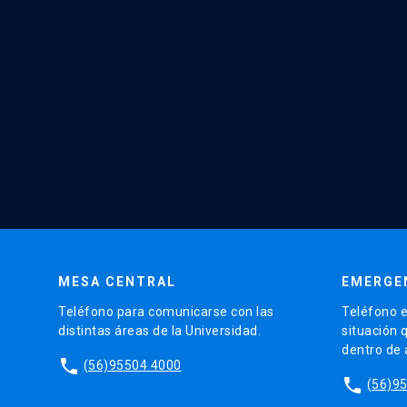
MESA CENTRAL
EMERGE
Teléfono para comunicarse con las
Teléfono e
distintas áreas de la Universidad.
situación 
dentro de
phone
(56)95504 4000
phone
(56)9