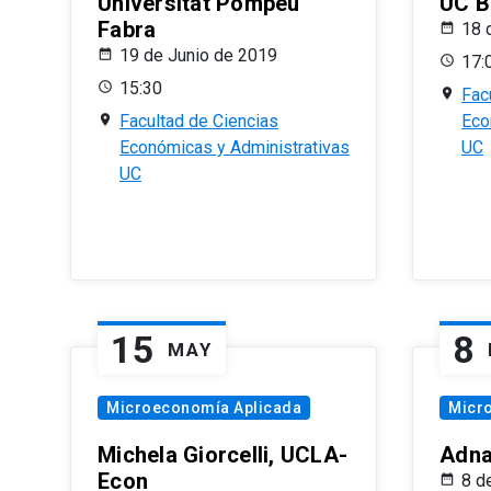
Universitat Pompeu
UC B
Fabra
18 
19 de Junio de 2019
17:
15:30
Fac
Facultad de Ciencias
Eco
Económicas y Administrativas
UC
UC
15
8
MAY
Microeconomía Aplicada
Micr
Michela Giorcelli, UCLA-
Adna
Econ
8 d