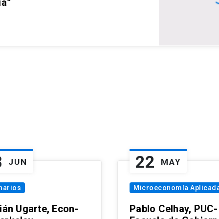
ia”
8
22
JUN
MAY
narios
Microeconomía Aplicad
tián Ugarte, Econ-
Pablo Celhay, PUC-