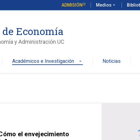
ADMISIÓN
Medios
arrow_drop_down
Biblio
o de Economía
nomía y Administración UC
Académicos e Investigación
Noticias
arrow_drop_down
 Cómo el envejecimiento