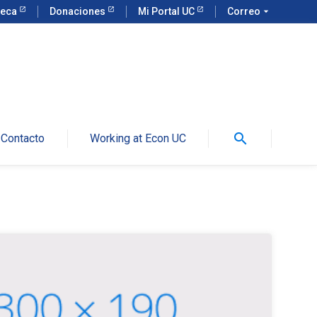
teca
Donaciones
Mi Portal UC
Correo
arrow_drop_down
search
Contacto
Working at Econ UC