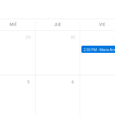
MIÉ
JUE
VIE
29
30
2:00 PM -
Maria Aristizabal-Ramirez, FED
5
6