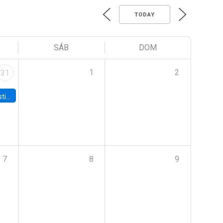
TODAY
SÁB
DOM
1
2
31
 Board
7
8
9