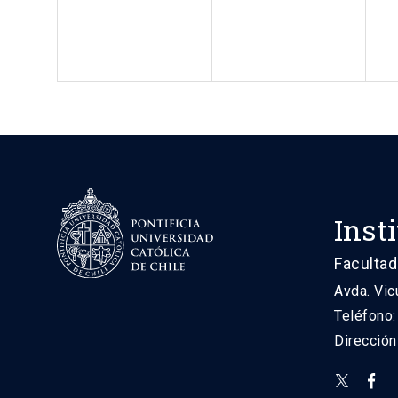
Inst
Facultad
Avda. Vic
Teléfono
Direcció