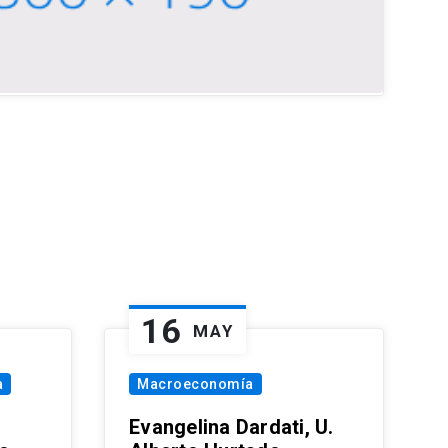
16
MAY
a
Macroeconomía
Evangelina Dardati, U.