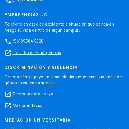
phone
EMERGENCIAS UC
Teléfono en caso de accidente o situación que ponga en
riesgo tu vida dentro de algún campus.
phone
(56)95504 5000
launch
Ir al sitio de Emergencias
DISCRIMINACIÓN Y VIOLENCIA
Orientación y apoyo en casos de discriminación, violencia de
género o violencia sexual.
launch
Contacto para apoyo
launch
Más orientación
MEDIACIÓN UNIVERSITARIA