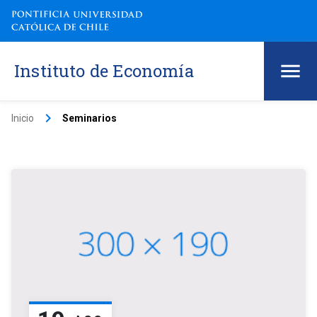
Instituto de Economía
keyboard_arrow_right
Inicio
Seminarios