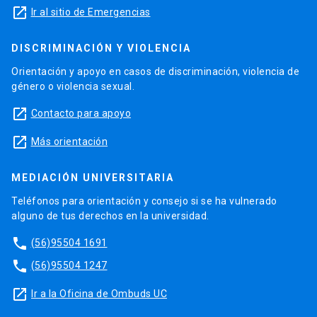
launch
Ir al sitio de Emergencias
DISCRIMINACIÓN Y VIOLENCIA
Orientación y apoyo en casos de discriminación, violencia de
género o violencia sexual.
launch
Contacto para apoyo
launch
Más orientación
MEDIACIÓN UNIVERSITARIA
Teléfonos para orientación y consejo si se ha vulnerado
alguno de tus derechos en la universidad.
phone
(56)95504 1691
phone
(56)95504 1247
launch
Ir a la Oficina de Ombuds UC