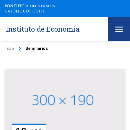
Instituto de Economía
keyboard_arrow_right
Inicio
Seminarios