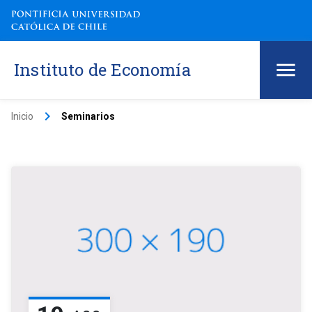
Instituto de Economía
keyboard_arrow_right
Inicio
Seminarios