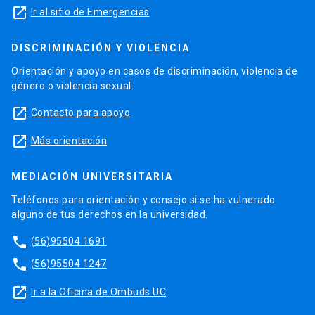
launch
Ir al sitio de Emergencias
DISCRIMINACIÓN Y VIOLENCIA
Orientación y apoyo en casos de discriminación, violencia de
género o violencia sexual.
launch
Contacto para apoyo
launch
Más orientación
MEDIACIÓN UNIVERSITARIA
Teléfonos para orientación y consejo si se ha vulnerado
alguno de tus derechos en la universidad.
phone
(56)95504 1691
phone
(56)95504 1247
launch
Ir a la Oficina de Ombuds UC