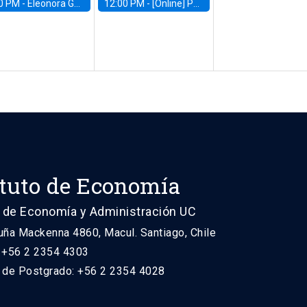
0 PM -
Eleonora Guarnieri, Exeter University
12:00 PM -
[Online] Pablo Slutzky, University of Maryland
ituto de Economía
 de Economía y Administración UC
uña Mackenna 4860, Macul. Santiago, Chile
: +56 2 2354 4303
n de Postgrado: +56 2 2354 4028