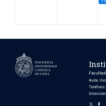
3:3
Inst
Facultad
Avda. Vic
Teléfono
Direcció