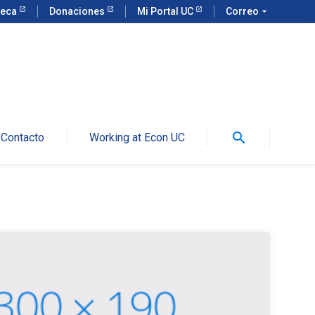
teca
Donaciones
Mi Portal UC
Correo
arrow_drop_down
search
Contacto
Working at Econ UC