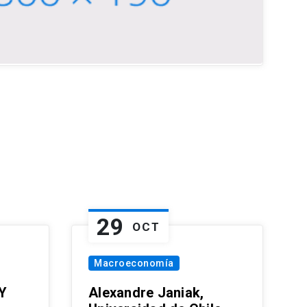
29
OCT
Macroeconomía
Y
Alexandre Janiak,