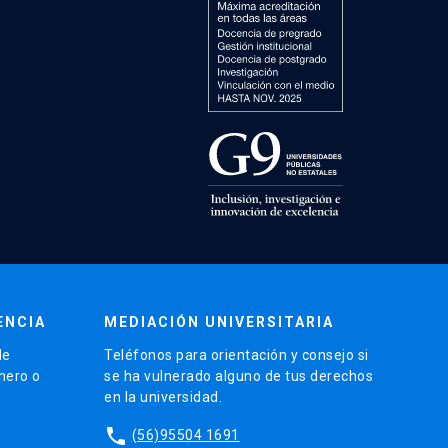
ENCIA
MEDIACIÓN UNIVERSITARIA
de
Teléfonos para orientación y consejo si
énero o
se ha vulnerado alguno de tus derechos
en la universidad.
phone
(56)95504 1691