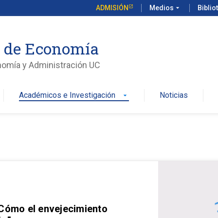
ADMISIÓN
Medios
arrow_drop_down
Biblio
o de Economía
nomía y Administración UC
Académicos e Investigación
Noticias
arrow_drop_down
 Cómo el envejecimiento