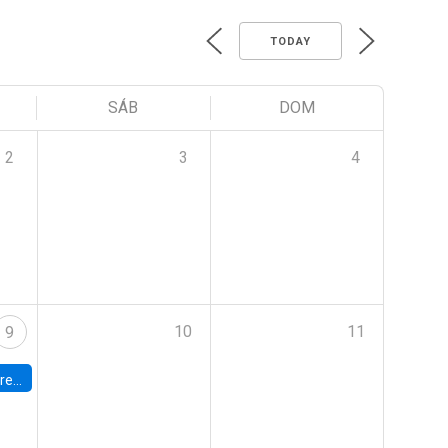
TODAY
SÁB
DOM
2
3
4
10
11
9
 Terrae