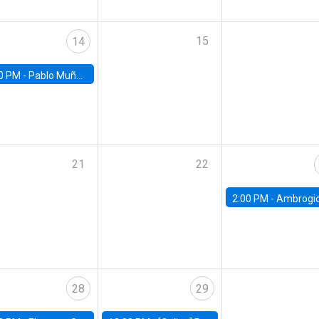
15
14
0 PM -
Pablo Muñoz, Universidad de Chile
21
22
2:00 PM -
Ambrogio Cesa-Bianchi, Bank of Eng
28
29