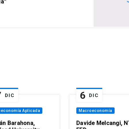
ia”
7
6
DIC
DIC
oeconomía Aplicada
Macroeconomía
án Barahona,
Davide Melcangi, N