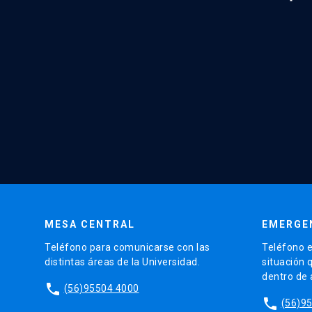
MESA CENTRAL
EMERGE
Teléfono para comunicarse con las
Teléfono e
distintas áreas de la Universidad.
situación 
dentro de
phone
(56)95504 4000
phone
(56)9