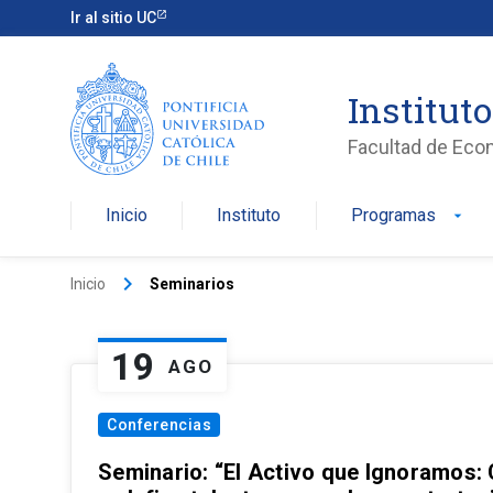
Ir al sitio UC
Institut
Facultad de Eco
Inicio
Instituto
Programas
arrow_drop_down
keyboard_arrow_right
Inicio
Seminarios
19
AGO
Conferencias
Seminario: “El Activo que Ignoramos: