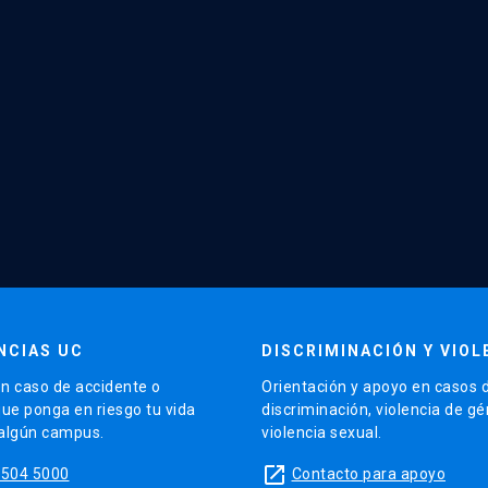
NCIAS UC
DISCRIMINACIÓN Y VIOL
n caso de accidente o
Orientación y apoyo en casos 
que ponga en riesgo tu vida
discriminación, violencia de g
 algún campus.
violencia sexual.
launch
5504 5000
Contacto para apoyo