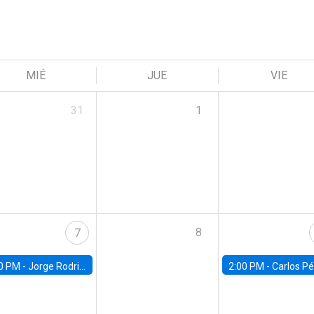
MIÉ
JUE
VIE
31
1
8
7
0 PM -
Jorge Rodriguez, Universidad de Los Andes
2:00 PM -
Carlos Pérez, Universidad Finis