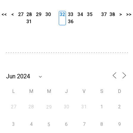
<<
<
27
28
29
30
32
33
34
35
37
38
>
>>
31
36
L
M
M
J
V
S
D
27
28
30
31
1
2
29
3
4
6
7
8
9
5