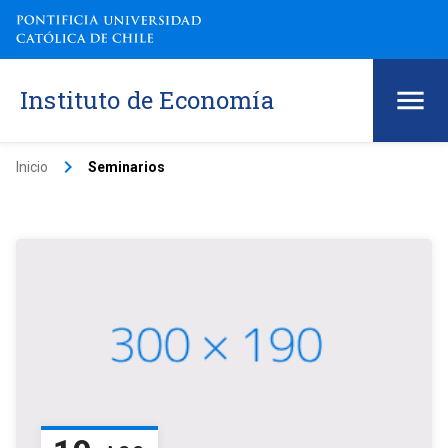
Instituto de Economía
keyboard_arrow_right
Inicio
Seminarios