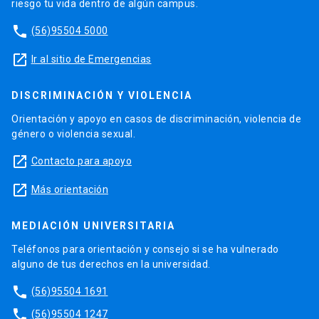
riesgo tu vida dentro de algún campus.
phone
(56)95504 5000
launch
Ir al sitio de Emergencias
DISCRIMINACIÓN Y VIOLENCIA
Orientación y apoyo en casos de discriminación, violencia de
género o violencia sexual.
launch
Contacto para apoyo
launch
Más orientación
MEDIACIÓN UNIVERSITARIA
Teléfonos para orientación y consejo si se ha vulnerado
alguno de tus derechos en la universidad.
phone
(56)95504 1691
phone
(56)95504 1247