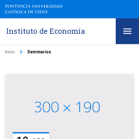
Instituto de Economía
keyboard_arrow_right
Inicio
Seminarios