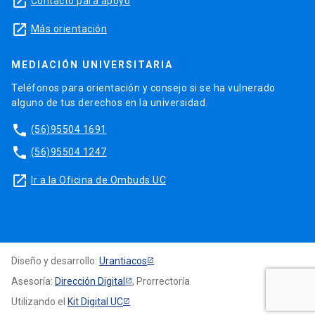
launch
Contacto para apoyo
launch
Más orientación
MEDIACIÓN UNIVERSITARIA
Teléfonos para orientación y consejo si se ha vulnerado
alguno de tus derechos en la universidad.
phone
(56)95504 1691
phone
(56)95504 1247
launch
Ir a la Oficina de Ombuds UC
Diseño y desarrollo:
Urantiacos
Asesoría:
Dirección Digital
, Prorrectoría
Utilizando el
Kit Digital UC