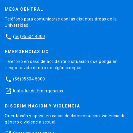
MESA CENTRAL
Teléfono para comunicarse con las distintas áreas de la
Universidad.
phone
(56)95504 4000
EMERGENCIAS UC
Teléfono en caso de accidente o situación que ponga en
riesgo tu vida dentro de algún campus.
phone
(56)95504 5000
launch
Ir al sitio de Emergencias
DISCRIMINACIÓN Y VIOLENCIA
Orientación y apoyo en casos de discriminación, violencia de
género o violencia sexual.