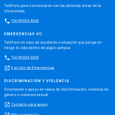
Teléfono para comunicarse con las distintas áreas de la
Universidad.
phone
(56)95504 4000
EMERGENCIAS UC
Teléfono en caso de accidente o situación que ponga en
riesgo tu vida dentro de algún campus.
phone
(56)95504 5000
launch
Ir al sitio de Emergencias
DISCRIMINACIÓN Y VIOLENCIA
Orientación y apoyo en casos de discriminación, violencia de
género o violencia sexual.
launch
Contacto para apoyo
Más orientación