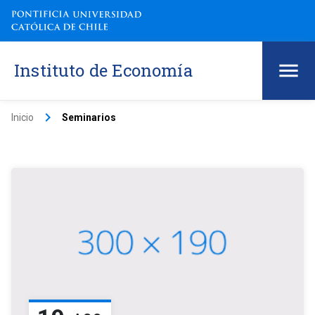
Instituto de Economía
keyboard_arrow_right
Inicio
Seminarios