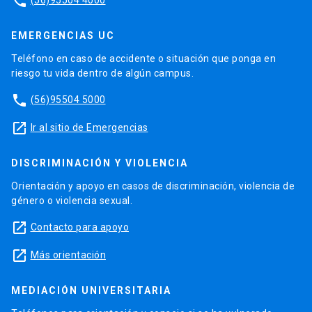
phone
EMERGENCIAS UC
Teléfono en caso de accidente o situación que ponga en
riesgo tu vida dentro de algún campus.
phone
(56)95504 5000
launch
Ir al sitio de Emergencias
DISCRIMINACIÓN Y VIOLENCIA
Orientación y apoyo en casos de discriminación, violencia de
género o violencia sexual.
launch
Contacto para apoyo
launch
Más orientación
MEDIACIÓN UNIVERSITARIA