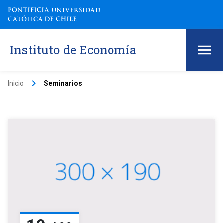
Instituto de Economía
keyboard_arrow_right
Inicio
Seminarios