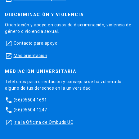
DISCRIMINACIÓN Y VIOLENCIA
Orientación y apoyo en casos de discriminación, violencia de
género o violencia sexual.
launch
Contacto para apoyo
launch
Más orientación
MEDIACIÓN UNIVERSITARIA
Teléfonos para orientación y consejo si se ha vulnerado
alguno de tus derechos en la universidad.
phone
(56)95504 1691
phone
(56)95504 1247
launch
Ir a la Oficina de Ombuds UC