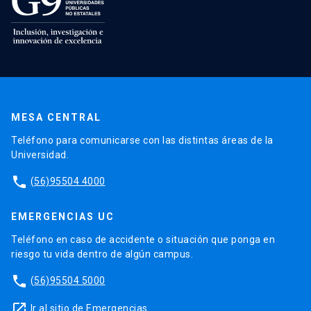
MESA CENTRAL
Teléfono para comunicarse con las distintas áreas de la
Universidad.
phone
(56)95504 4000
EMERGENCIAS UC
Teléfono en caso de accidente o situación que ponga en
riesgo tu vida dentro de algún campus.
phone
(56)95504 5000
launch
Ir al sitio de Emergencias