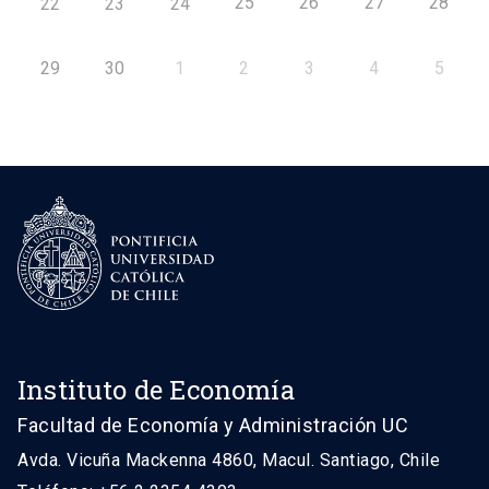
25
26
27
28
22
23
24
29
30
1
2
3
4
5
Instituto de Economía
Facultad de Economía y Administración UC
Avda. Vicuña Mackenna 4860, Macul. Santiago, Chile