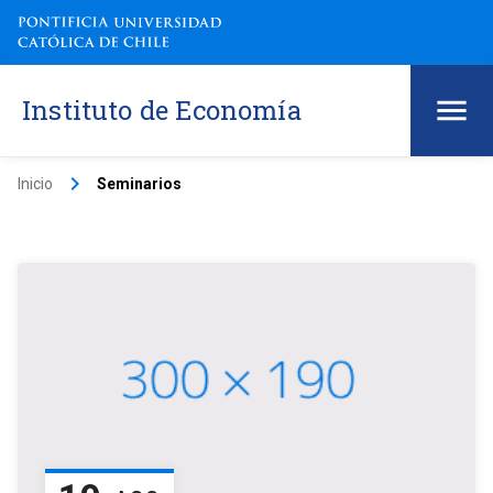
Instituto de Economía
keyboard_arrow_right
Inicio
Seminarios