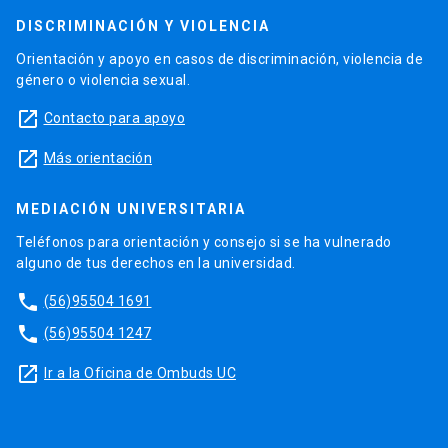
DISCRIMINACIÓN Y VIOLENCIA
Orientación y apoyo en casos de discriminación, violencia de
género o violencia sexual.
launch
Contacto para apoyo
launch
Más orientación
MEDIACIÓN UNIVERSITARIA
Teléfonos para orientación y consejo si se ha vulnerado
alguno de tus derechos en la universidad.
phone
(56)95504 1691
phone
(56)95504 1247
launch
Ir a la Oficina de Ombuds UC