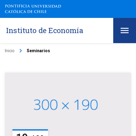
Instituto de Economía
keyboard_arrow_right
Inicio
Seminarios