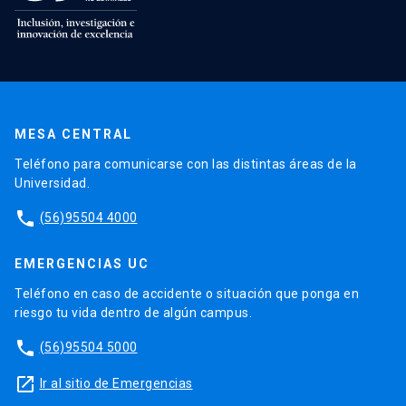
MESA CENTRAL
Teléfono para comunicarse con las distintas áreas de la
Universidad.
phone
(56)95504 4000
EMERGENCIAS UC
Teléfono en caso de accidente o situación que ponga en
riesgo tu vida dentro de algún campus.
phone
(56)95504 5000
launch
Ir al sitio de Emergencias