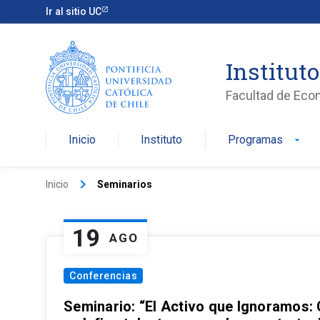
Ir al sitio UC
Institut
Facultad de Eco
Inicio
Instituto
Programas
arrow_drop_down
keyboard_arrow_right
Inicio
Seminarios
19
AGO
Conferencias
Seminario: “El Activo que Ignoramos: