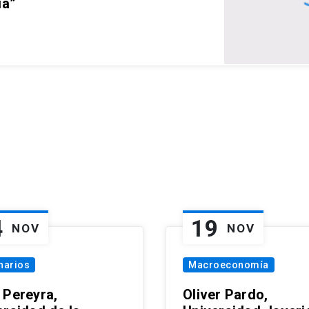
ia”
4
19
NOV
NOV
narios
Macroeconomía
 Pereyra,
Oliver Pardo,