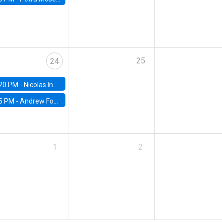
25
24
20 PM -
Nicolas Inostroza, Rotman School of Management, University of Toronto
5 PM -
Andrew Foster, Brown University
1
2