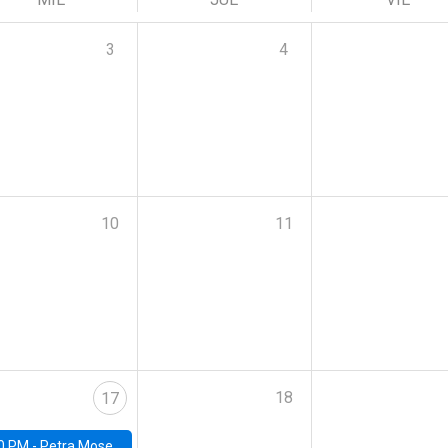
3
4
10
11
18
17
0 PM -
Petra Moser, NYU Stern