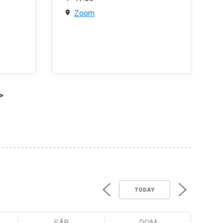
Zoom
>
TODAY
SÁB
DOM