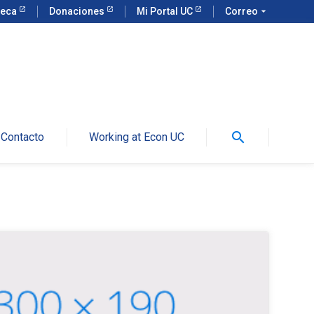
teca
Donaciones
Mi Portal UC
Correo
arrow_drop_down
search
Contacto
Working at Econ UC