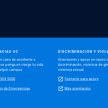
NCIAS UC
DISCRIMINACIÓN Y VIOL
n caso de accidente o
Orientación y apoyo en casos 
que ponga en riesgo tu vida
discriminación, violencia de g
 algún campus.
violencia sexual.
launch
5504 5000
Contacto para apoyo
launch
sitio de Emergencias
Más orientación