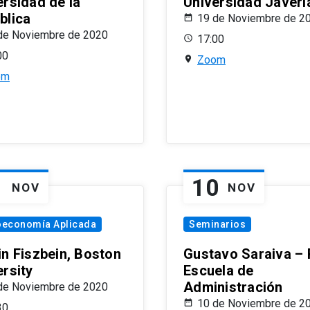
ersidad de la
Universidad Javeri
blica
19 de Noviembre de 2
de Noviembre de 2020
17:00
00
Zoom
om
1
10
NOV
NOV
oeconomía Aplicada
Seminarios
in Fiszbein, Boston
Gustavo Saraiva –
ersity
Escuela de
Administración
de Noviembre de 2020
10 de Noviembre de 2
30