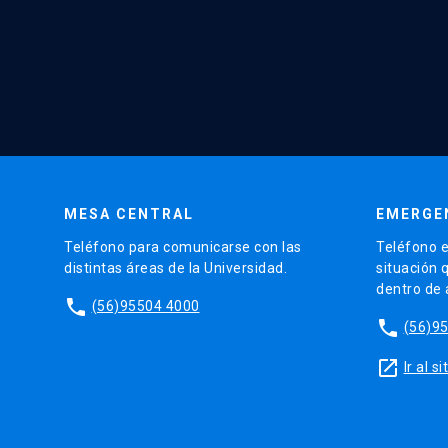
MESA CENTRAL
EMERGE
Teléfono para comunicarse con las
Teléfono e
distintas áreas de la Universidad.
situación 
dentro de
phone
(56)95504 4000
phone
(56)9
launch
Ir al 