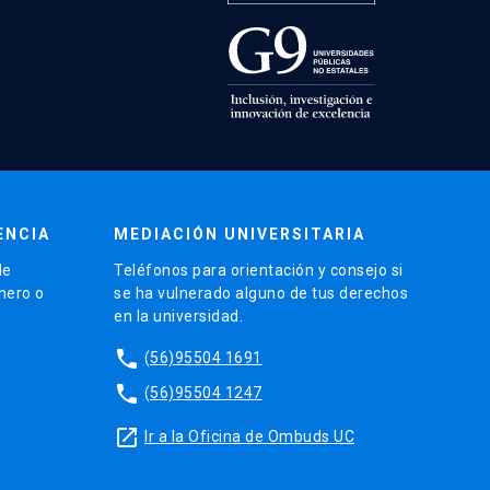
ENCIA
MEDIACIÓN UNIVERSITARIA
de
Teléfonos para orientación y consejo si
énero o
se ha vulnerado alguno de tus derechos
en la universidad.
phone
(56)95504 1691
phone
(56)95504 1247
launch
Ir a la Oficina de Ombuds UC