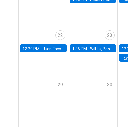
22
23
12:20 PM -
Juan Escobar, Universidad de Chile
1:35 PM -
Will Lu, Banco Central de Chile
12:
1:3
29
30