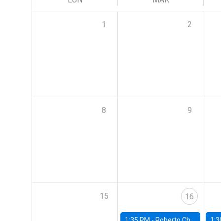
1
2
8
9
15
16
1:35 PM -
Roberto Chang, Rutgers University
1:3