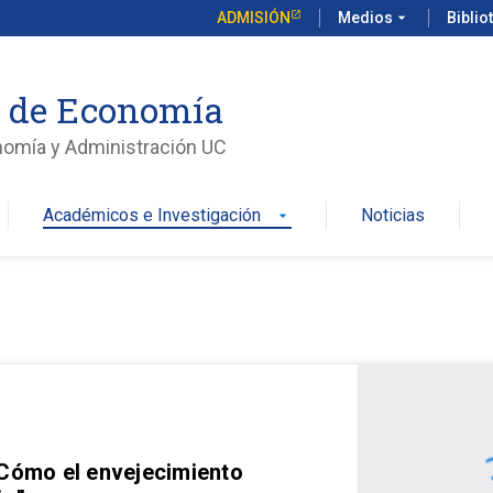
ADMISIÓN
Medios
arrow_drop_down
Biblio
o de Economía
nomía y Administración UC
Académicos e Investigación
Noticias
arrow_drop_down
 Cómo el envejecimiento