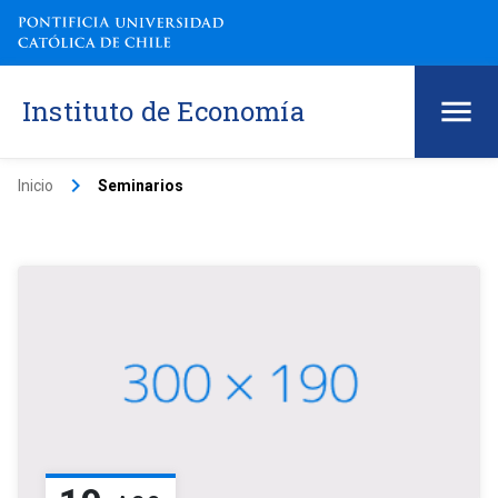
Instituto de Economía
keyboard_arrow_right
Inicio
Seminarios