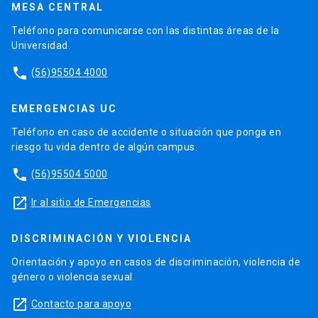
MESA CENTRAL
Teléfono para comunicarse con las distintas áreas de la
Universidad.
phone
(56)95504 4000
EMERGENCIAS UC
Teléfono en caso de accidente o situación que ponga en
riesgo tu vida dentro de algún campus.
phone
(56)95504 5000
launch
Ir al sitio de Emergencias
DISCRIMINACIÓN Y VIOLENCIA
Orientación y apoyo en casos de discriminación, violencia de
género o violencia sexual.
launch
Contacto para apoyo