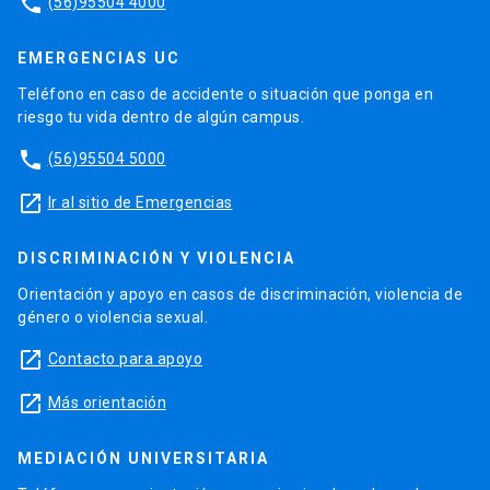
phone
(56)95504 4000
EMERGENCIAS UC
Teléfono en caso de accidente o situación que ponga en
riesgo tu vida dentro de algún campus.
phone
(56)95504 5000
launch
Ir al sitio de Emergencias
DISCRIMINACIÓN Y VIOLENCIA
Orientación y apoyo en casos de discriminación, violencia de
género o violencia sexual.
launch
Contacto para apoyo
launch
Más orientación
MEDIACIÓN UNIVERSITARIA