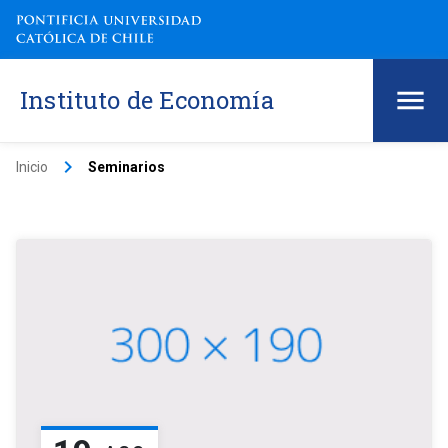
Instituto de Economía
keyboard_arrow_right
Inicio
Seminarios