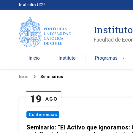
Ir al sitio UC
Institut
Facultad de Eco
Inicio
Instituto
Programas
arrow_drop_down
keyboard_arrow_right
Inicio
Seminarios
19
AGO
Conferencias
Seminario: “El Activo que Ignoramos: