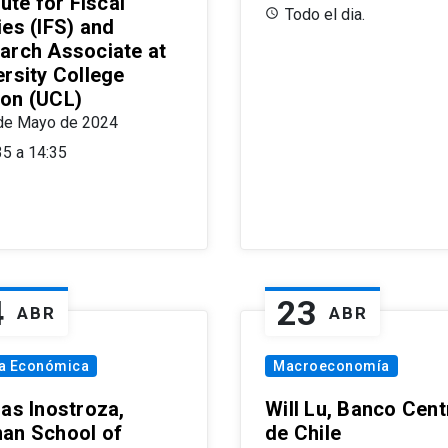
tute for Fiscal
Todo el dia.
ies (IFS) and
arch Associate at
ersity College
on (UCL)
de Mayo de 2024
35 a 14:35
4
23
ABR
ABR
ía Económica
Macroeconomía
las Inostroza,
Will Lu, Banco Cent
an School of
de Chile