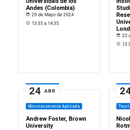
Universidad de los
Insti
Andes (Colombia)
Stud
Rese
29 de Mayo de 2024
Univ
13:35 a 14:35
Lond
22 
13:
24
2
ABR
Microeconomía Aplicada
Teor
Andrew Foster, Brown
Nico
University
Rotm