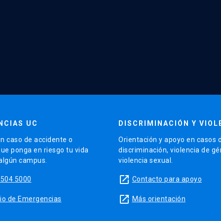
NCIAS UC
DISCRIMINACIÓN Y VIOL
n caso de accidente o
Orientación y apoyo en casos 
que ponga en riesgo tu vida
discriminación, violencia de g
 algún campus.
violencia sexual.
launch
5504 5000
Contacto para apoyo
launch
sitio de Emergencias
Más orientación