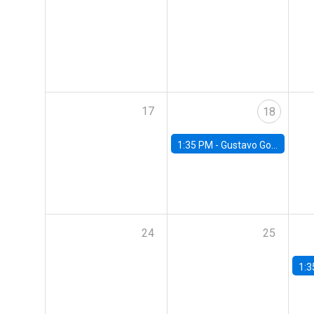
17
18
1:35 PM -
Gustavo González, Banco Central de Chile
24
25
1:3