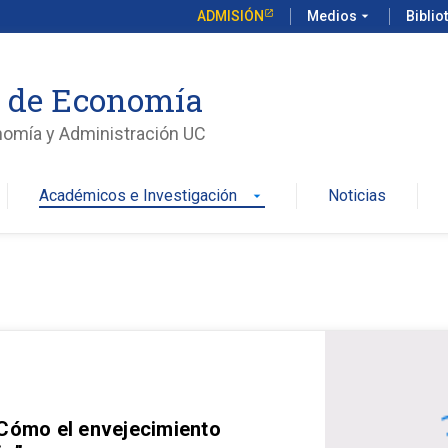
ADMISIÓN
Medios
arrow_drop_down
Biblio
o de Economía
nomía y Administración UC
Académicos e Investigación
Noticias
arrow_drop_down
 Cómo el envejecimiento