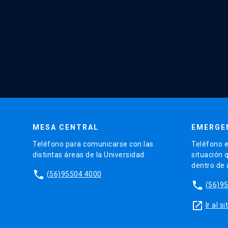
MESA CENTRAL
EMERGE
Teléfono para comunicarse con las
Teléfono e
distintas áreas de la Universidad.
situación 
dentro de
phone
(56)95504 4000
phone
(56)9
launch
Ir al 