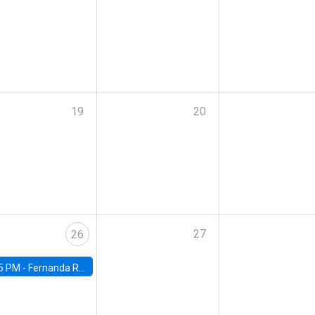
19
20
27
26
5 PM -
Fernanda Rojas Ampuero, University of Wisconsin-Madison