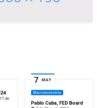
7
MAY
024
Macroeconomía
17 de
Pablo Cuba, FED Board