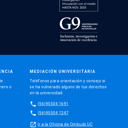
ENCIA
MEDIACIÓN UNIVERSITARIA
de
Teléfonos para orientación y consejo si
énero o
se ha vulnerado alguno de tus derechos
en la universidad.
phone
(56)95504 1691
phone
(56)95504 1247
launch
Ir a la Oficina de Ombuds UC