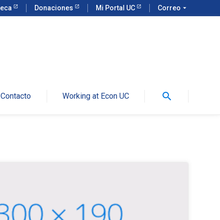
teca
Donaciones
Mi Portal UC
Correo
arrow_drop_down
search
Contacto
Working at Econ UC