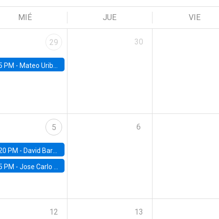
MIÉ
JUE
VIE
30
29
5 PM -
Mateo Uribe-Castro, Universidad de los Andes (Colombia)
6
5
20 PM -
David Bardey, Universidad de los Andes - CEDE
5 PM -
Jose Carlo Bermudez, UC (ME) & World Bank
12
13