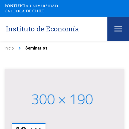
Instituto de Economía
keyboard_arrow_right
Inicio
Seminarios