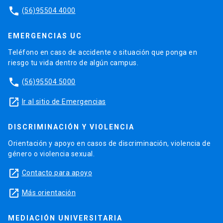
phone
(56)95504 4000
EMERGENCIAS UC
Teléfono en caso de accidente o situación que ponga en
riesgo tu vida dentro de algún campus.
phone
(56)95504 5000
launch
Ir al sitio de Emergencias
DISCRIMINACIÓN Y VIOLENCIA
Orientación y apoyo en casos de discriminación, violencia de
género o violencia sexual.
launch
Contacto para apoyo
launch
Más orientación
MEDIACIÓN UNIVERSITARIA