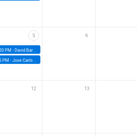
6
5
20 PM -
David Bardey, Universidad de los Andes - CEDE
5 PM -
Jose Carlo Bermudez, UC (ME) & World Bank
12
13