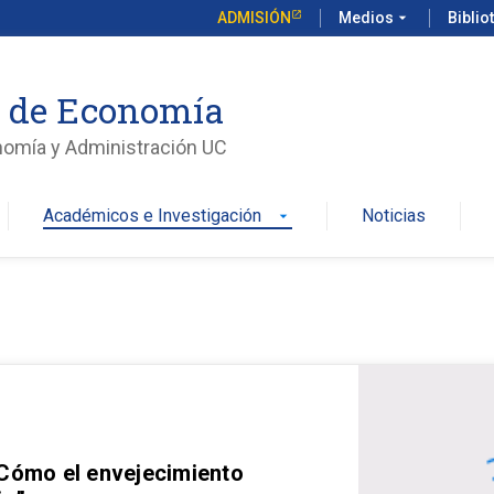
ADMISIÓN
Medios
arrow_drop_down
Biblio
o de Economía
nomía y Administración UC
Académicos e Investigación
Noticias
arrow_drop_down
 Cómo el envejecimiento