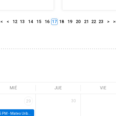
<<
<
12
13
14
15
16
17
18
19
20
21
22
23
>
>
MIÉ
JUE
VIE
30
29
5 PM -
Mateo Uribe-Castro, Universidad de los Andes (Colombia)