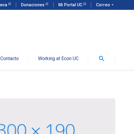
teca
Donaciones
Mi Portal UC
Correo
arrow_drop_down
search
Contacto
Working at Econ UC