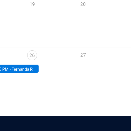
19
20
27
26
5 PM -
Fernanda Rojas Ampuero, University of Wisconsin-Madison