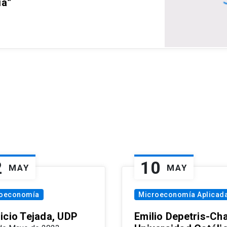
ia”
2
10
MAY
MAY
oeconomía
Microeconomía Aplicad
icio Tejada, UDP
Emilio Depetris-Cha