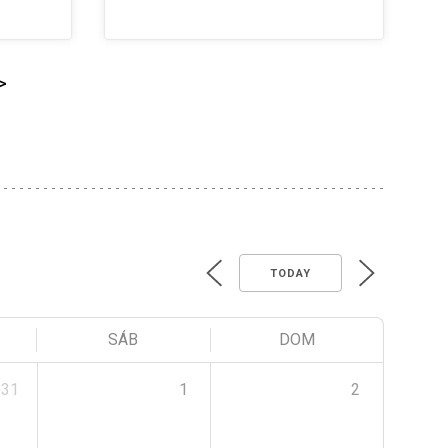
>
TODAY
SÁB
DOM
31
1
2