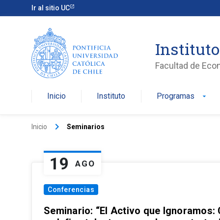
Ir al sitio UC
Institut
Facultad de Eco
Inicio
Instituto
Programas
arrow_drop_down
keyboard_arrow_right
Inicio
Seminarios
19
AGO
Conferencias
Seminario: “El Activo que Ignoramos: