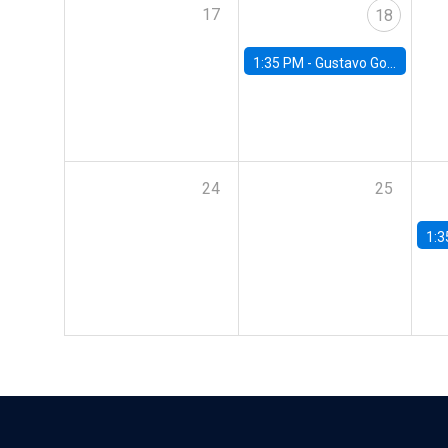
17
18
1:35 PM -
Gustavo González, Banco Central de Chile
24
25
1:3