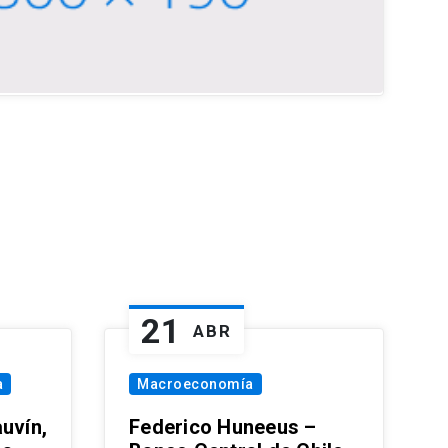
21
ABR
a
Macroeconomía
uvín,
Federico Huneeus –