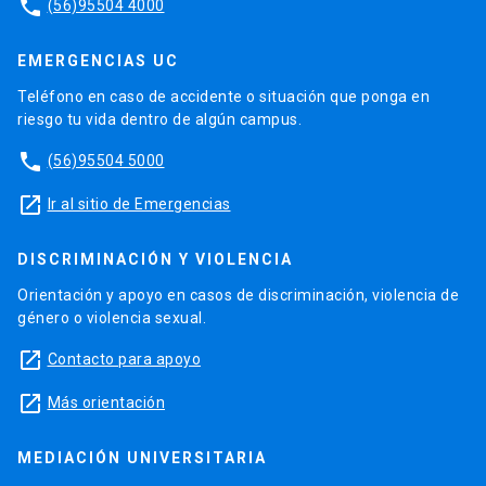
phone
(56)95504 4000
EMERGENCIAS UC
Teléfono en caso de accidente o situación que ponga en
riesgo tu vida dentro de algún campus.
phone
(56)95504 5000
launch
Ir al sitio de Emergencias
DISCRIMINACIÓN Y VIOLENCIA
Orientación y apoyo en casos de discriminación, violencia de
género o violencia sexual.
launch
Contacto para apoyo
launch
Más orientación
MEDIACIÓN UNIVERSITARIA