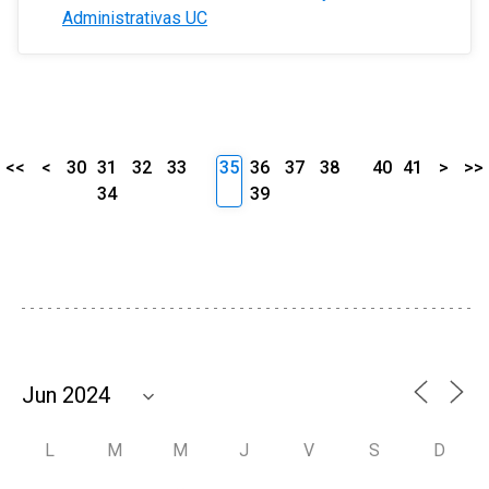
Administrativas UC
<<
<
30
31
32
33
35
36
37
38
40
41
>
>>
34
39
L
M
M
J
V
S
D