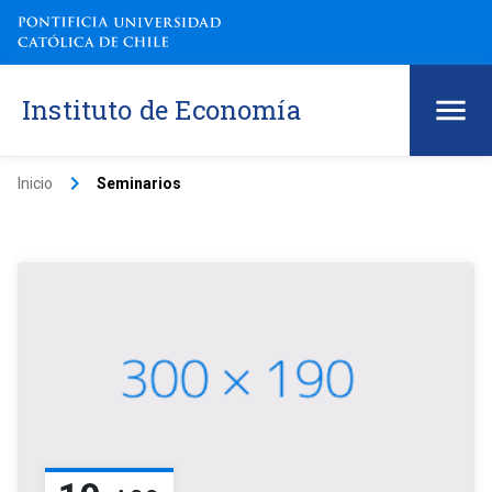
Instituto de Economía
keyboard_arrow_right
Inicio
Seminarios