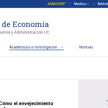
ADMISIÓN
Medios
arrow_drop_down
Biblio
o de Economía
nomía y Administración UC
Académicos e Investigación
Noticias
arrow_drop_down
 Cómo el envejecimiento