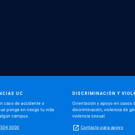
NCIAS UC
DISCRIMINACIÓN Y VIOL
n caso de accidente o
Orientación y apoyo en casos 
que ponga en riesgo tu vida
discriminación, violencia de g
 algún campus.
violencia sexual.
launch
5504 5000
Contacto para apoyo