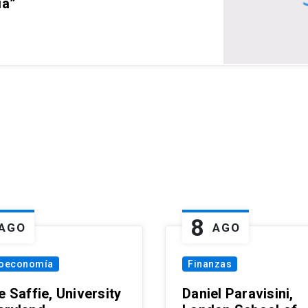
ia”
8
AGO
AGO
oeconomía
Finanzas
e Saffie, University
Daniel Paravisini,