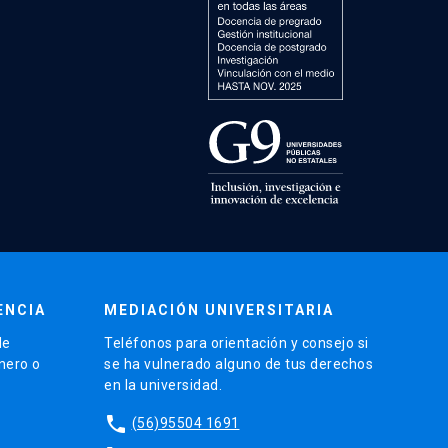
ENCIA
MEDIACIÓN UNIVERSITARIA
de
Teléfonos para orientación y consejo si
énero o
se ha vulnerado alguno de tus derechos
en la universidad.
phone
(56)95504 1691