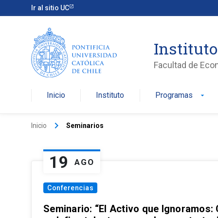
Ir al sitio UC
Institut
Facultad de Eco
Inicio
Instituto
Programas
arrow_drop_down
keyboard_arrow_right
Inicio
Seminarios
19
AGO
Conferencias
Seminario: “El Activo que Ignoramos: