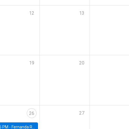
12
13
19
20
27
26
5 PM -
Fernanda Rojas Ampuero, University of Wisconsin-Madison