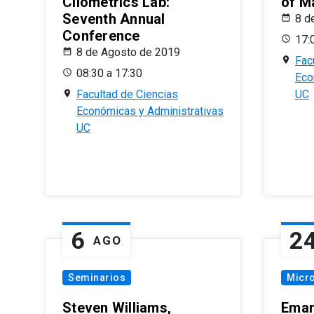
Cliometrics Lab:
of M
Seventh Annual
8 d
Conference
17:
8 de Agosto de 2019
Fac
08:30 a 17:30
Eco
Facultad de Ciencias
UC
Económicas y Administrativas
UC
6
2
AGO
Seminarios
Micr
Steven Williams,
Eman