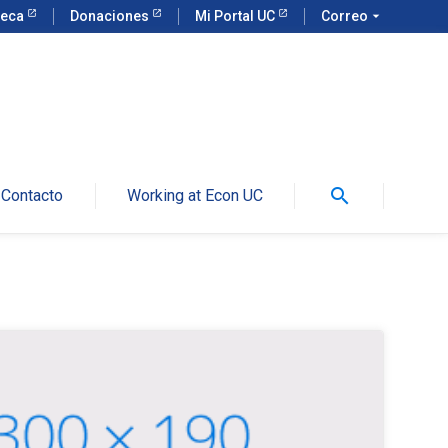
teca
Donaciones
Mi Portal UC
Correo
arrow_drop_down
search
Contacto
Working at Econ UC