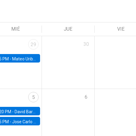
MIÉ
JUE
VIE
30
29
5 PM -
Mateo Uribe-Castro, Universidad de los Andes (Colombia)
6
5
20 PM -
David Bardey, Universidad de los Andes - CEDE
5 PM -
Jose Carlo Bermudez, UC (ME) & World Bank