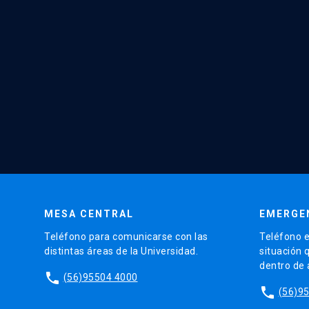
MESA CENTRAL
EMERGE
Teléfono para comunicarse con las
Teléfono e
distintas áreas de la Universidad.
situación 
dentro de
phone
(56)95504 4000
phone
(56)9