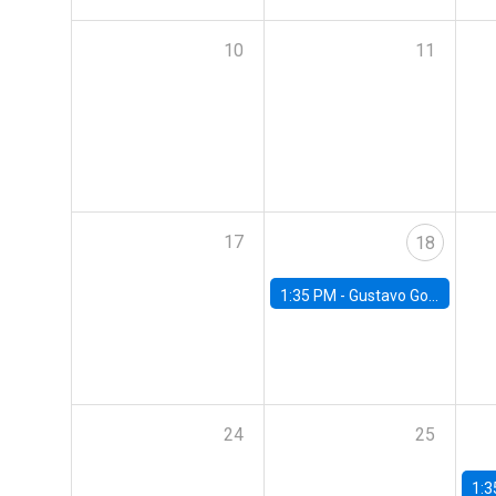
10
11
17
18
1:35 PM -
Gustavo González, Banco Central de Chile
24
25
1:3