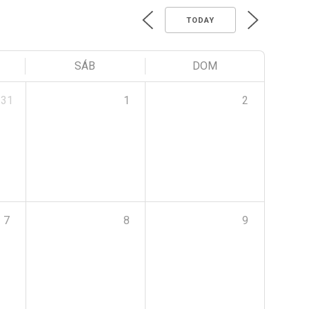
TODAY
SÁB
DOM
31
1
2
7
8
9