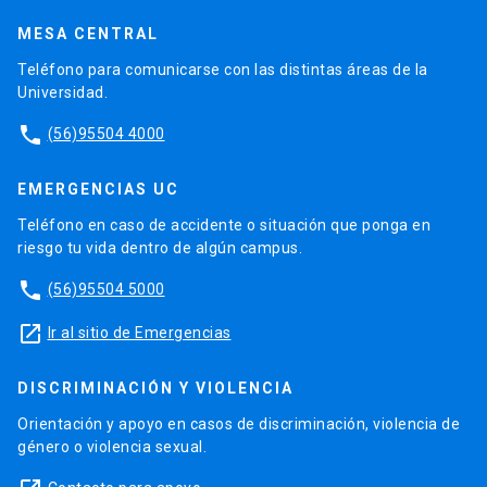
MESA CENTRAL
Teléfono para comunicarse con las distintas áreas de la
Universidad.
phone
(56)95504 4000
EMERGENCIAS UC
Teléfono en caso de accidente o situación que ponga en
riesgo tu vida dentro de algún campus.
phone
(56)95504 5000
launch
Ir al sitio de Emergencias
DISCRIMINACIÓN Y VIOLENCIA
Orientación y apoyo en casos de discriminación, violencia de
género o violencia sexual.