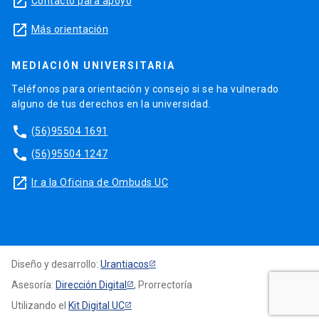
launch
Contacto para apoyo
launch
Más orientación
MEDIACIÓN UNIVERSITARIA
Teléfonos para orientación y consejo si se ha vulnerado
alguno de tus derechos en la universidad.
phone
(56)95504 1691
phone
(56)95504 1247
launch
Ir a la Oficina de Ombuds UC
Diseño y desarrollo:
Urantiacos
Asesoría:
Dirección Digital
, Prorrectoría
Utilizando el
Kit Digital UC