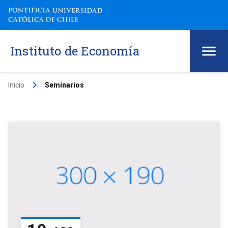
Instituto de Economía
keyboard_arrow_right
Inicio
Seminarios