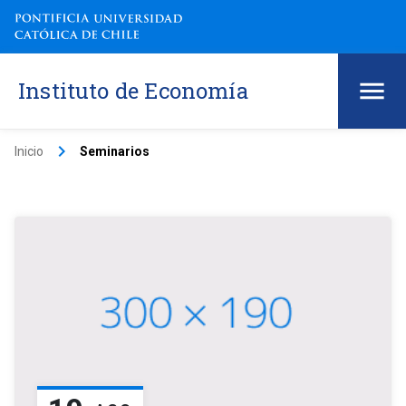
Instituto de Economía
keyboard_arrow_right
Inicio
Seminarios