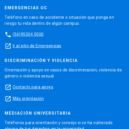
EMERGENCIAS UC
Teléfono en caso de accidente o situación que ponga en
riesgo tu vida dentro de algún campus.
phone
(56)95504 5000
launch
Ir al sitio de Emergencias
DISCRIMINACIÓN Y VIOLENCIA
Orientación y apoyo en casos de discriminación, violencia de
género o violencia sexual.
launch
Contacto para apoyo
launch
Más orientación
MEDIACIÓN UNIVERSITARIA
Teléfonos para orientación y consejo si se ha vulnerado
alguno de tus derechos en la universidad.