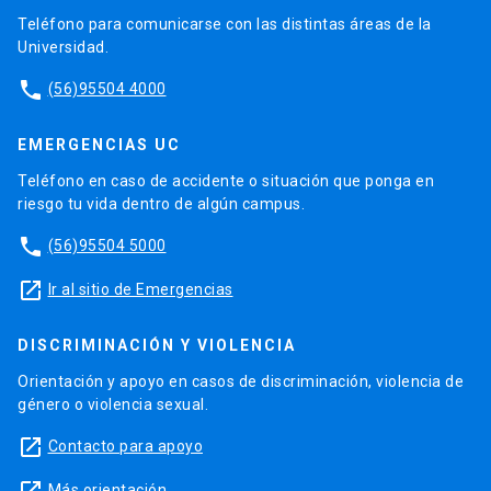
Teléfono para comunicarse con las distintas áreas de la
Universidad.
phone
(56)95504 4000
EMERGENCIAS UC
Teléfono en caso de accidente o situación que ponga en
riesgo tu vida dentro de algún campus.
phone
(56)95504 5000
launch
Ir al sitio de Emergencias
DISCRIMINACIÓN Y VIOLENCIA
Orientación y apoyo en casos de discriminación, violencia de
género o violencia sexual.
launch
Contacto para apoyo
Más orientación