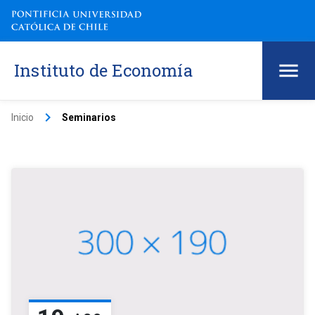
Instituto de Economía
keyboard_arrow_right
Inicio
Seminarios