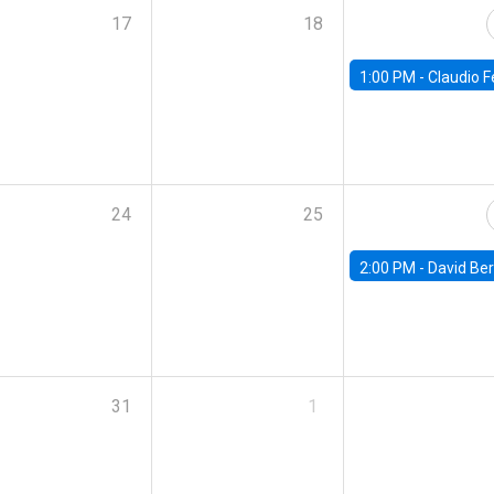
17
18
1:00 PM -
Claudio Ferraz, British Col
24
25
2:00 PM -
David Berger, D
31
1