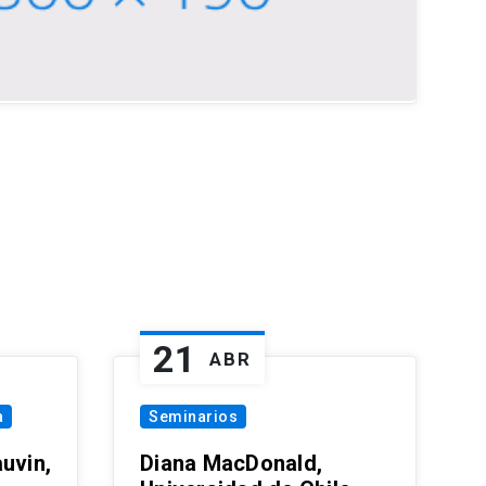
21
ABR
a
Seminarios
uvin,
Diana MacDonald,