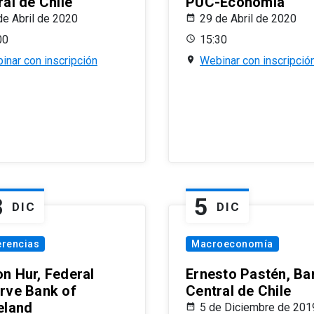
al de Chile
PUC-Economía
de Abril de 2020
29 de Abril de 2020
00
15:30
inar con inscripción
Webinar con inscripció
8
5
DIC
DIC
erencias
Macroeconomía
n Hur, Federal
Ernesto Pastén, Ba
rve Bank of
Central de Chile
eland
5 de Diciembre de 201