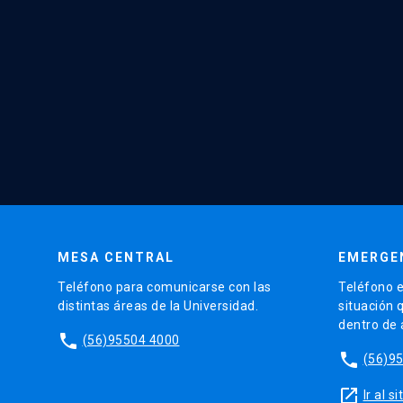
MESA CENTRAL
EMERGE
Teléfono para comunicarse con las
Teléfono e
distintas áreas de la Universidad.
situación 
dentro de
phone
(56)95504 4000
phone
(56)9
launch
Ir al 