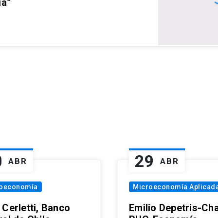
ia”
0
29
ABR
ABR
oeconomía
Microeconomía Aplicad
 Cerletti, Banco
Emilio Depetris-Cha