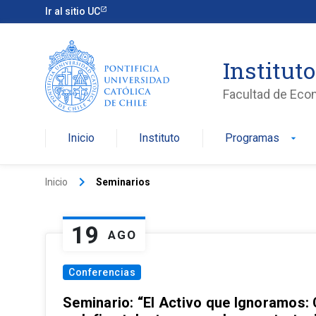
Ir al sitio UC
Institut
Facultad de Eco
Inicio
Instituto
Programas
arrow_drop_down
keyboard_arrow_right
Inicio
Seminarios
19
AGO
Conferencias
Seminario: “El Activo que Ignoramos: