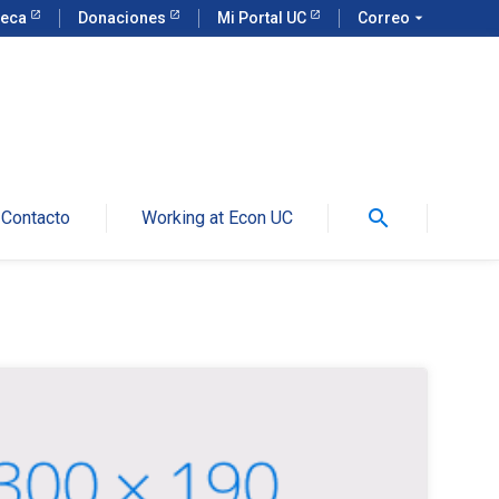
teca
Donaciones
Mi Portal UC
Correo
arrow_drop_down
search
Contacto
Working at Econ UC