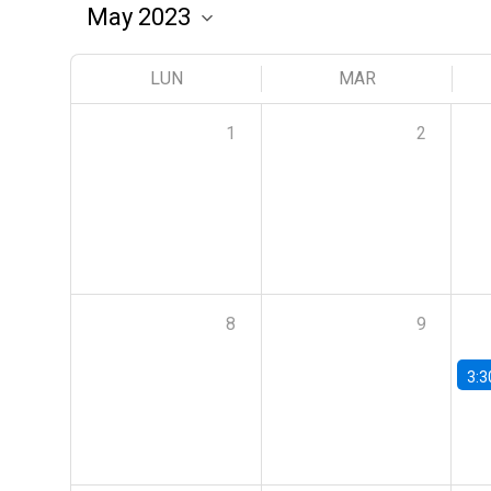
LUN
MAR
1
2
8
9
3:3