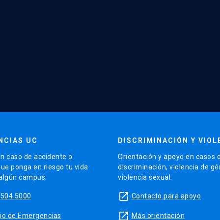
NCIAS UC
DISCRIMINACIÓN Y VIOL
n caso de accidente o
Orientación y apoyo en casos 
que ponga en riesgo tu vida
discriminación, violencia de g
 algún campus.
violencia sexual.
launch
5504 5000
Contacto para apoyo
launch
sitio de Emergencias
Más orientación