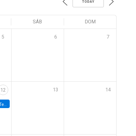
TODAY
SÁB
DOM
5
6
7
13
14
12
 UDP