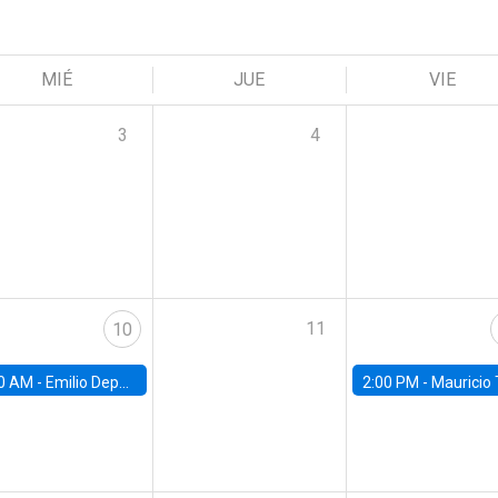
MIÉ
JUE
VIE
3
4
11
10
0 AM -
Emilio Depetris-Chauvín, Universidad Católica
2:00 PM -
Mauricio Tejada,