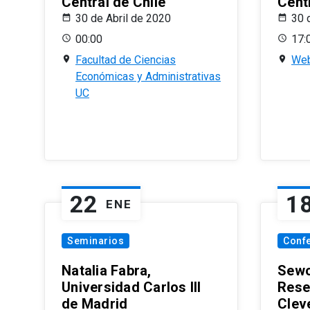
Central de Chile
Centr
30 de Abril de 2020
30 
00:00
17:
Facultad de Ciencias
Web
Económicas y Administrativas
UC
22
1
ENE
Seminarios
Conf
Natalia Fabra,
Sewo
Universidad Carlos III
Rese
de Madrid
Clev