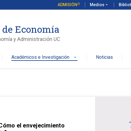
ADMISIÓN
Medios
arrow_drop_down
Biblio
o de Economía
nomía y Administración UC
Académicos e Investigación
Noticias
arrow_drop_down
 Cómo el envejecimiento