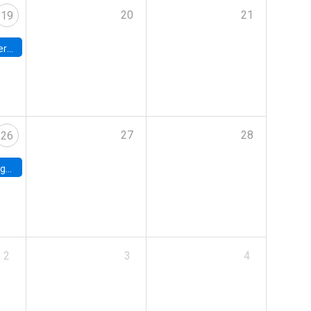
20
21
19
umbia
27
28
26
uke
2
3
4