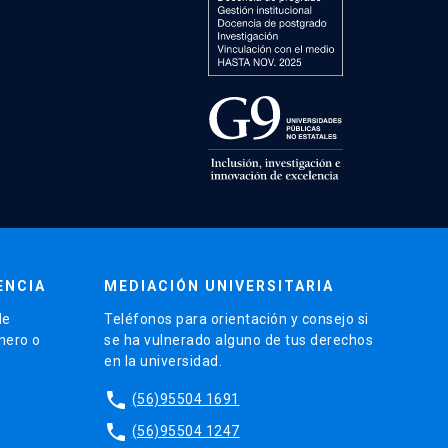
ENCIA
MEDIACIÓN UNIVERSITARIA
de
Teléfonos para orientación y consejo si
énero o
se ha vulnerado alguno de tus derechos
en la universidad.
phone
(56)95504 1691
phone
(56)95504 1247