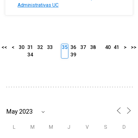
Administrativas UC
<<
<
30
31
32
33
35
36
37
38
40
41
>
>>
34
39
L
M
M
J
V
S
D