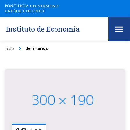
Instituto de Economía
keyboard_arrow_right
Inicio
Seminarios