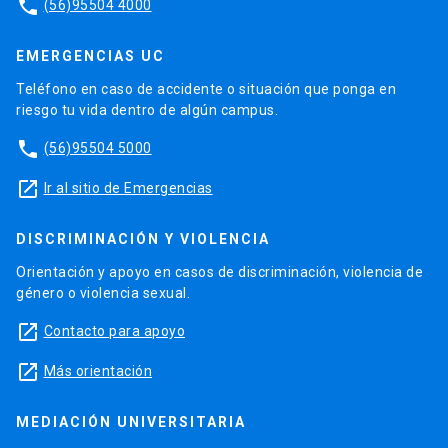
phone
(56)95504 4000
EMERGENCIAS UC
Teléfono en caso de accidente o situación que ponga en
riesgo tu vida dentro de algún campus.
phone
(56)95504 5000
launch
Ir al sitio de Emergencias
DISCRIMINACIÓN Y VIOLENCIA
Orientación y apoyo en casos de discriminación, violencia de
género o violencia sexual.
launch
Contacto para apoyo
launch
Más orientación
MEDIACIÓN UNIVERSITARIA