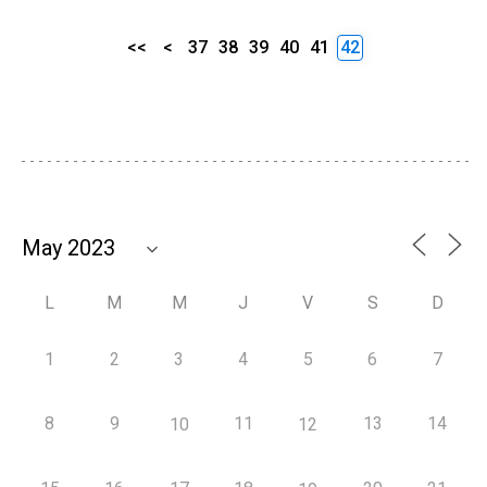
<<
<
37
38
39
40
41
42
L
M
M
J
V
S
D
1
2
3
4
5
6
7
8
9
11
13
14
10
12