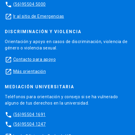
phone
(56)95504 5000
launch
Ir al sitio de Emergencias
DISCRIMINACIÓN Y VIOLENCIA
Orientación y apoyo en casos de discriminación, violencia de
género o violencia sexual.
launch
Contacto para apoyo
launch
Más orientación
MEDIACIÓN UNIVERSITARIA
Teléfonos para orientación y consejo si se ha vulnerado
alguno de tus derechos en la universidad.
phone
(56)95504 1691
phone
(56)95504 1247