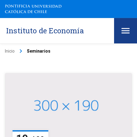
Instituto de Economía
keyboard_arrow_right
Inicio
Seminarios